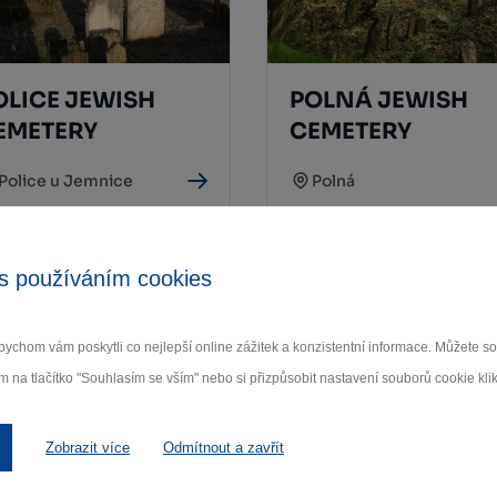
OLICE JEWISH
POLNÁ JEWISH
EMETERY
CEMETERY
Police u Jemnice
Polná
s používáním cookies
ychom vám poskytli co nejlepší online zážitek a konzistentní informace. Můžete 
m na tlačítko "Souhlasím se vším" nebo si přizpůsobit nastavení souborů cookie klik
Zobrazit více
Odmítnout a zavřít