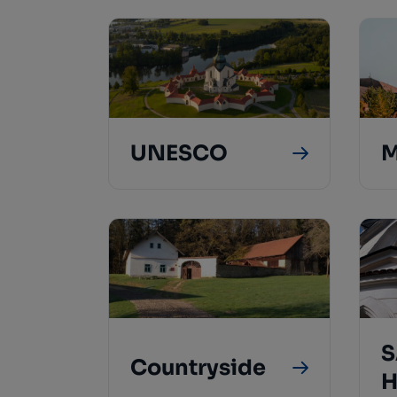
UNESCO
M
S
Countryside
H