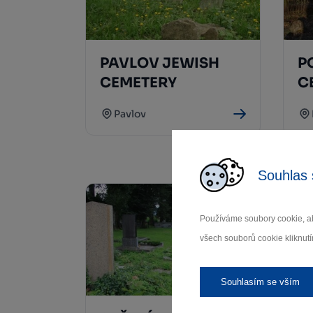
PAVLOV JEWISH
P
CEMETERY
C
Pavlov
Souhlas 
Používáme soubory cookie, ab
všech souborů cookie kliknutí
Souhlasím se vším