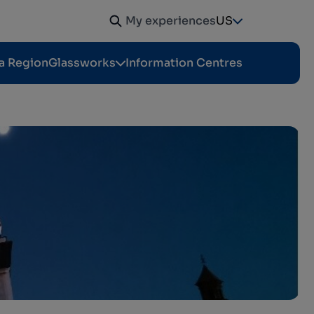
My experiences
US
a Region
Glassworks
Information Centres