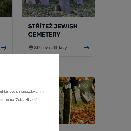
STŘÍTEŽ JEWISH
CEMETERY
Střítež u Jihlavy
souhlasit se shromažďováním
nutím na "Zobrazit více".