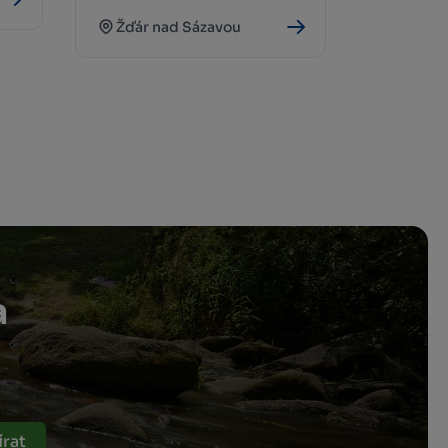
to Dráteničky
Žďár nad Sázavou
a
rat