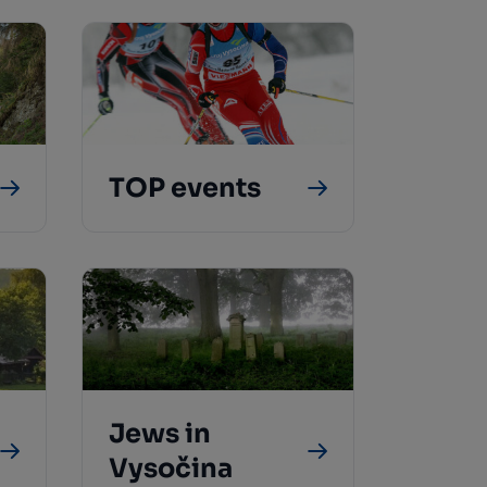
TOP events
Jews in
Vysočina