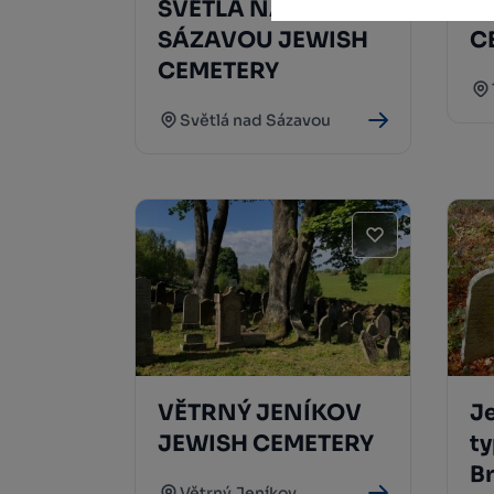
SVĚTLÁ NAD
T
SÁZAVOU JEWISH
C
CEMETERY
Světlá nad Sázavou
VĚTRNÝ JENÍKOV
J
JEWISH CEMETERY
t
B
Větrný Jeníkov