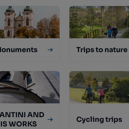
onuments
Trips to nature
ANTINI AND
Cycling trips
IS WORKS