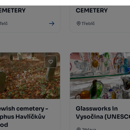
ELČ JEWISH
TŘEBÍČ JEWISH
EMETERY
CEMETERY
Telč
Třebíč
ewish cemetery -
Glassworks in
yphus Havlíčkův
Vysočina (UNESC
rod
Jihlava