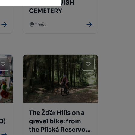
TŘEŠŤ JEWISH
CEMETERY
Třešť
The Žďár Hills on a
O)
gravel bike: from
the Pilská Reservoir