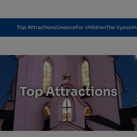
Top Attractions
Unesco
For children
The Vysocin
Top Attractions