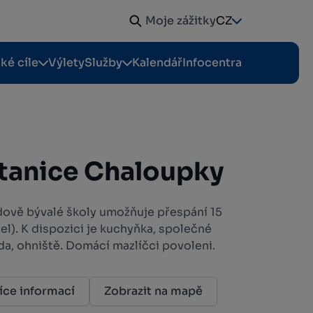
Moje zážitky
CZ
cké cíle
Výlety
Služby
Kalendář
Infocentra
tanice Chaloupky
ově bývalé školy umožňuje přespání 15
el). K dispozici je kuchyňka, společné
oda, ohniště. Domácí mazlíčci povoleni.
íce informací
Zobrazit na mapě