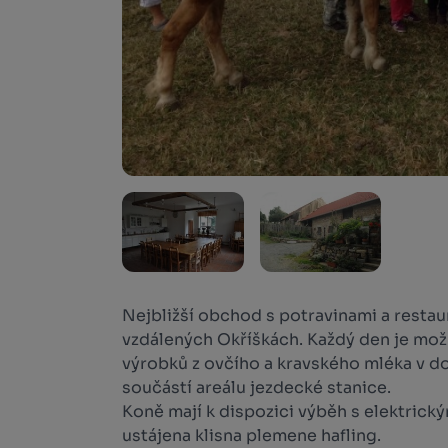
Nejbližší obchod s potravinami a restau
vzdálených Okříškách. Každý den je mo
výrobků z ovčího a kravského mléka v do
součástí areálu jezdecké stanice.
Koně mají k dispozici výběh s elektrick
ustájena klisna plemene hafling.