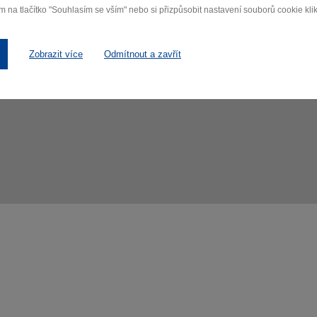
m na tlačítko "Souhlasím se vším" nebo si přizpůsobit nastavení souborů cookie klik
Zobrazit více
Odmítnout a zavřít