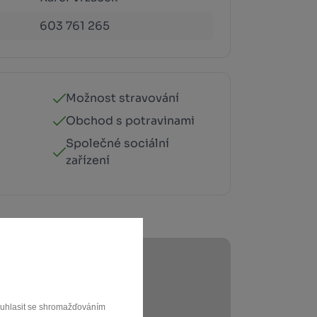
603 761 265
Možnost stravování
Obchod s potravinami
Společné sociální
zařízení
souhlasit se shromažďováním