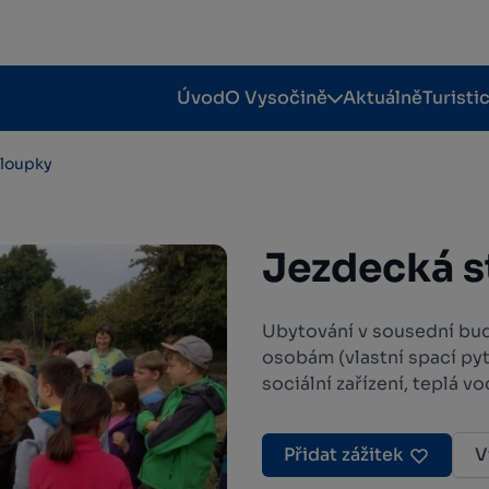
Úvod
O Vysočině
Aktuálně
Turisti
aloupky
Jezdecká s
Ubytování v sousední bud
osobám (vlastní spací pyt
sociální zařízení, teplá v
Přidat zážitek
V