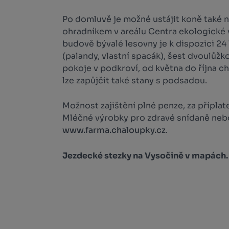
Po domluvě je možné ustájit koně také n
ohradníkem v areálu Centra ekologické
budově bývalé lesovny je k dispozici 24 
(palandy, vlastní spacák), šest dvoulůžk
pokoje v podkroví, od května do října cha
lze zapůjčit také stany s podsadou.
Možnost zajištění plné penze, za příplat
Mléčné výrobky pro zdravé snídaně nebo 
www.farma.chaloupky.cz
.
Jezdecké stezky na Vysočině v mapách.