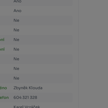
Ano
Ano
Ne
Ne
oní
Ne
oní
Ne
Ne
Ne
Ne
méno
Zbyněk Klouda
lefon
604 321 328
Karel Vrzáček