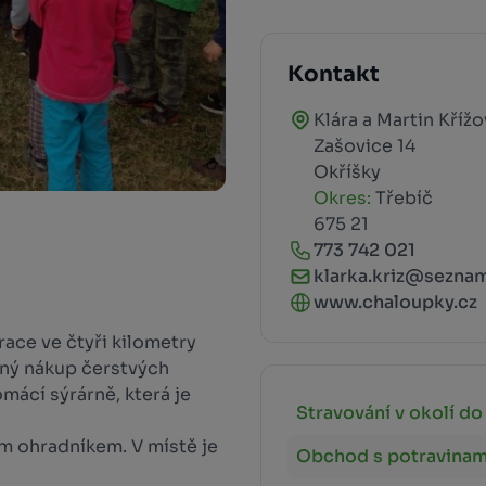
Kontakt
Klára a Martin Křížo
Zašovice 14
Okříšky
Okres:
Třebíč
675 21
773 742 021
klarka.kriz@sezna
www.chaloupky.cz
race ve čtyři kilometry
žný nákup čerstvých
mácí sýrárně, která je
Stravování v okolí do
ým ohradníkem. V místě je
Obchod s potravinam