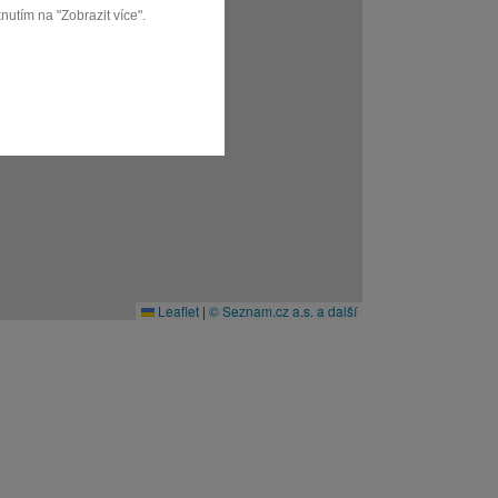
nutím na "Zobrazit více".
Leaflet
|
© Seznam.cz a.s. a další