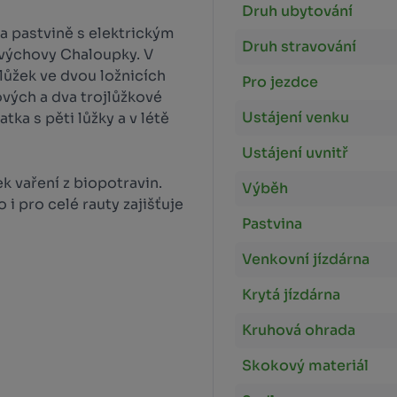
Druh ubytování
a pastvině s elektrickým
Druh stravování
 výchovy Chaloupky. V
lůžek ve dvou ložnicích
Pro jezdce
ových a dva trojlůžkové
Ustájení venku
tka s pěti lůžky a v létě
Ustájení uvnitř
ek vaření z biopotravin.
Výběh
i pro celé rauty zajišťuje
Pastvina
Venkovní jízdárna
Krytá jízdárna
Kruhová ohrada
Skokový materiál