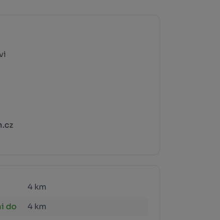
vi
m.cz
4 km
i do
4 km