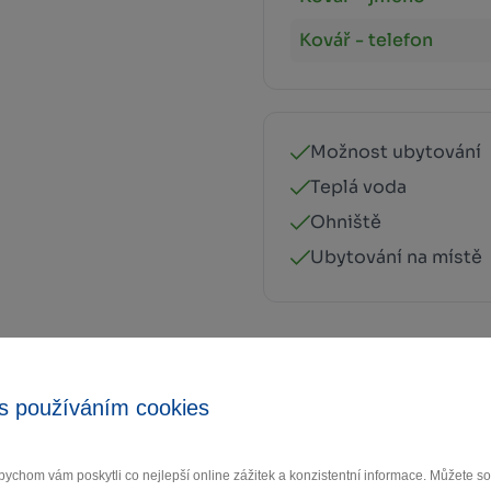
Kovář - telefon
Možnost ubytování
Teplá voda
Ohniště
Ubytování na místě
s používáním cookies
ychom vám poskytli co nejlepší online zážitek a konzistentní informace. Můžete 