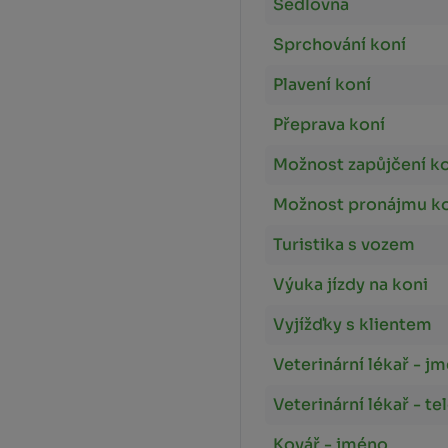
Sedlovna
Sprchování koní
Plavení koní
Přeprava koní
Možnost zapůjčení k
Možnost pronájmu k
Turistika s vozem
Výuka jízdy na koni
Vyjížďky s klientem
Veterinární lékař - j
Veterinární lékař - te
Kovář - jméno