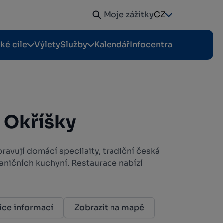
Moje zážitky
CZ
cké cíle
Výlety
Služby
Kalendář
Infocentra
 Okříšky
pravují domácí specilaity, tradiční česká
hraničních kuchyní. Restaurace nabízí
íce informací
Zobrazit na mapě