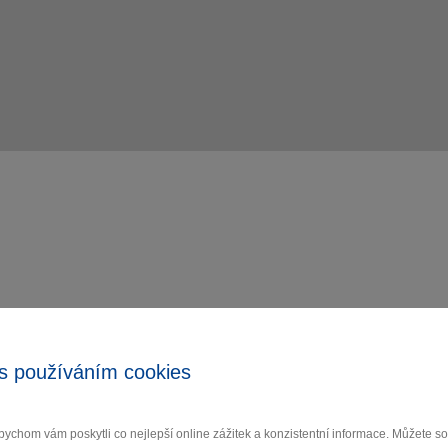
s používáním cookies
ychom vám poskytli co nejlepší online zážitek a konzistentní informace. Můžete 