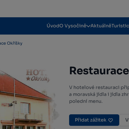
Úvod
O Vysočině
Aktuálně
Turisti
ace Okříšky
Restaurace
V hotelové restauraci při
a moravská jídla i jídla z
polední menu.
Přidat zážitek
V