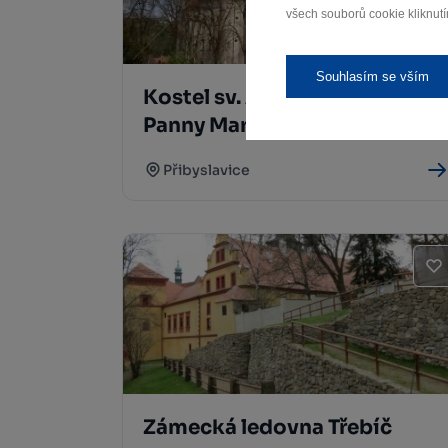
všech souborů cookie kliknutí
Souhlasím se vším
Kostel sv. Anny a Narození
Panny Marie Přibyslavice
Přibyslavice
Zámecká ledovna Třebíč