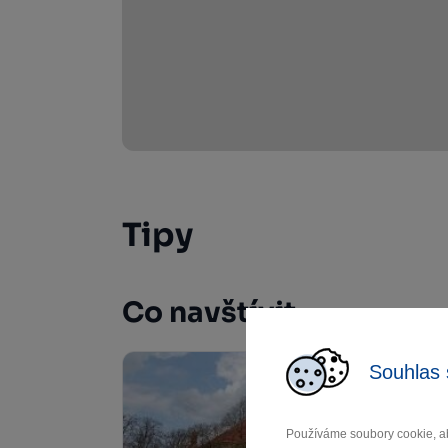
Tipy
Co navštívit
Souhlas 
Používáme soubory cookie, ab