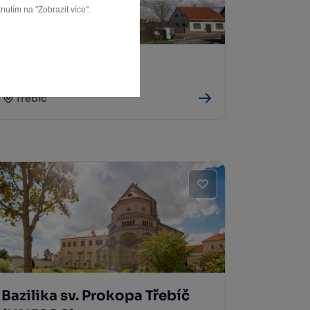
nutím na "Zobrazit více".
Větrný mlýn Třebíč
Třebíč
Bazilika sv. Prokopa Třebíč