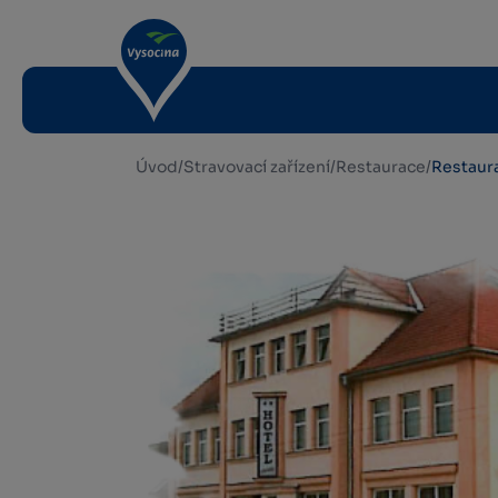
Úvod
/
Stravovací zařízení
/
Restaurace
/
Restaur