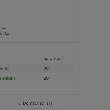
.cz
z/...
celoroční
vnitř
80
zahrádka
20
Domácí zvířata