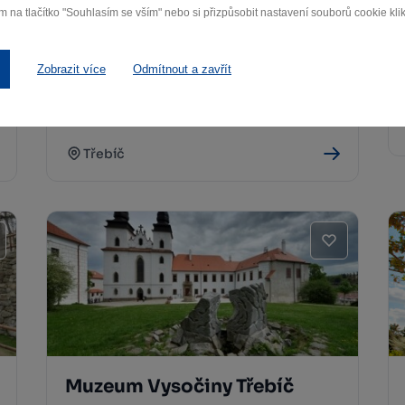
m na tlačítko "Souhlasím se vším" nebo si přizpůsobit nastavení souborů cookie klik
Zobrazit více
Odmítnout a zavřít
Meziválečná architektura
Třebíč
Třebíč
Muzeum Vysočiny Třebíč