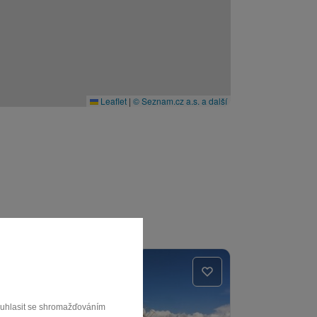
Leaflet
|
© Seznam.cz a.s. a další
souhlasit se shromažďováním