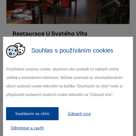
Restaurace U Svatého Víta
Jemnice
Souhlas s používáním cookies
Používáme soubory cookie, abychom vám poskytli co nejlepší online
zážitek a konzistentní informace. Můžete souhlasit se shromažďováním
všech souborů cookie kliknutím na tlačítko "Souhlasím se vším" nebo si
přizpůsobit nastavení souborů cookie kliknutím na "Zobrazit více".
Restaurace U Svatého Víta
Souhlasím se vším
Zobrazit více
Jemnice
Odmítnout a zavřít