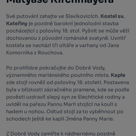
Své putování zahajte ve Slavíkovicích.
Kostel sv.
Kateřiny
je pozdně barokní jednolodní stavba
pocházející z poloviny 18. stol. Pyšnit se může věží
dochovanou z původní románské svatyně. Uvnitř
kostela se nachází tři oltáře a varhany od Jana
Komorníka z Rouchova.
Po prohlídce pokračujte do Dobré Vody,
významného mariánského poutního místa.
Kaple
zde stojí rovněž od poloviny 18. století. Postavena
byla v blízkosti zázračného pramene, kde se podle
pověsti uzdravil slepý syn ze šlechtické rodiny a
uviděl na pařezu Pannu Marii stojící na kouli s
hadem u nohou. Odtud stojí za to vyběhnout po
schodech ještě ke kapli Jména Panny Marie.
Z Dobré Vody zamiřte k nádhernému pozdně