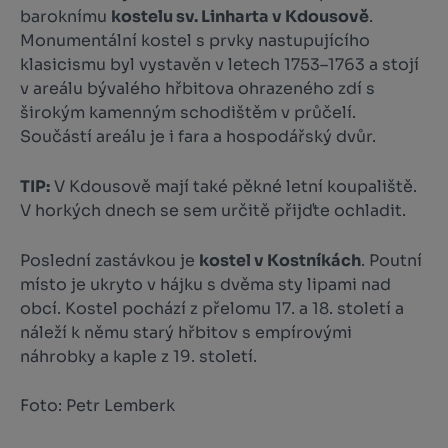
baroknímu
kostelu sv. Linharta v Kdousově
.
Monumentální kostel s prvky nastupujícího
klasicismu byl vystavěn v letech 1753–1763 a stojí
v areálu bývalého hřbitova ohrazeného zdí s
širokým kamenným schodištěm v průčelí.
Součástí areálu je i fara a hospodářský dvůr.
TIP:
V Kdousově mají také pěkné letní koupaliště.
V horkých dnech se sem určitě přijďte ochladit.
Poslední zastávkou je
kostel v Kostníkách
. Poutní
místo je ukryto v hájku s dvěma sty lipami nad
obcí. Kostel pochází z přelomu 17. a 18. století a
náleží k němu starý hřbitov s empírovými
náhrobky a kaple z 19. století.
Foto: Petr Lemberk