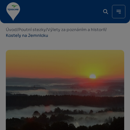
Úvod
/
Poutní stezky
/
Výlety za poznáním a historií
/
Kostely na Jemnicku