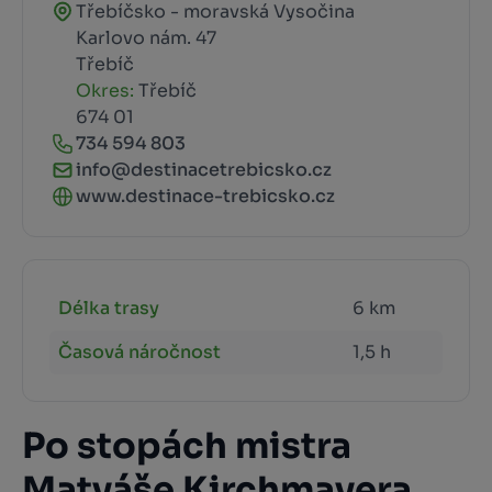
Třebíčsko - moravská Vysočina
Karlovo nám. 47
Třebíč
Okres:
Třebíč
674 01
734 594 803
info@destinacetrebicsko.cz
www.destinace-trebicsko.cz
Délka trasy
6 km
Časová náročnost
1,5 h
Po stopách mistra
Matyáše Kirchmayera