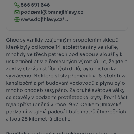
565 591 846
podzemi@branajihlavy.cz
www.dojihlavy.cz/...
Chodby vznikly vzájemným propojením sklepů,
které byly od konce 14. století tesány ve skále,
mnohdy ve třech patrech pod sebou a sloužily k
uskladnění piva a řemeslných výrobků. To, že jde o
zbytky starých stříbrných dolů, bylo historiky
vyvráceno. Některé štoly přeměnili v 18. století za
kanalizační a při budování vodovodů a plynu bylo
mnoho chodeb zasypáno. Za druhé světové války
se stavěly v podzemí protiletecké kryty. První část
byla zpřístupněná v roce 1957. Celkem jihlavské
podzemí zaujímá padesát tisíc metrů čtverečních
a jsou 25 kilometrů dlouhé.
Prohlídka podzemí nabízí sklepní prostory a v