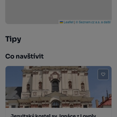
Leaflet
|
© Seznam.cz a.s. a další
Tipy
Co navštívit
Jezuitský kostel sv. Ignáce z Loyoly