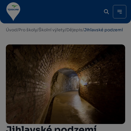
Úvod
/
Pro školy
/
Školní výlety
/
Dějepis
/
Jihlavské podzemí
Jihlavské podzemí