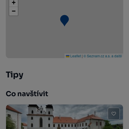
+
−
Leaflet
|
© Seznam.cz a.s. a další
Tipy
Co navštívit