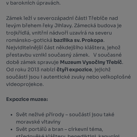
v barokních úpravách.
Zámek leží v severozápadní části Třebíče nad
levým břehem řeky Jihlavy. Zámecká budova je
trojkřídlá, vnitřní nádvoří uzavírá na severu
románsko-gotická
bazilika sv. Prokopa
.
Nejviditelnější část někdejšího kláštera, jehož
přestavbu vznikl současný zámek. V současné
době zámek spravuje
Muzeum Vysočiny Třebíč
.
Od roku 2013 nabízí
čtyři expozice
, jejichž
součástí jsou i autentické zvuky nebo velkoplošné
videoprojekce.
Expozice muzea:
Svět neživé přírody – součástí jsou také
moravské vltavíny
Svět portálů a bran – církevní téma,
středověké kláštery, benediktini, kapucíni,