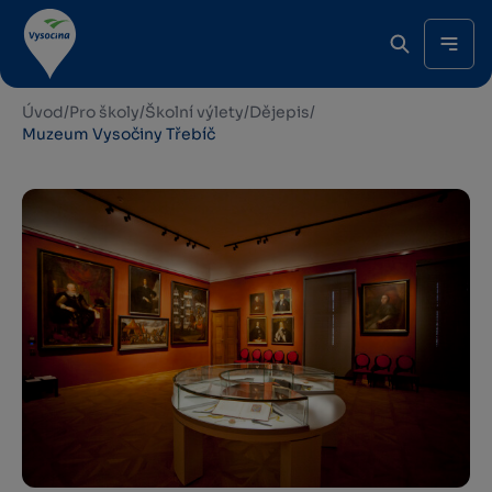
Úvod
/
Pro školy
/
Školní výlety
/
Dějepis
/
Muzeum Vysočiny Třebíč