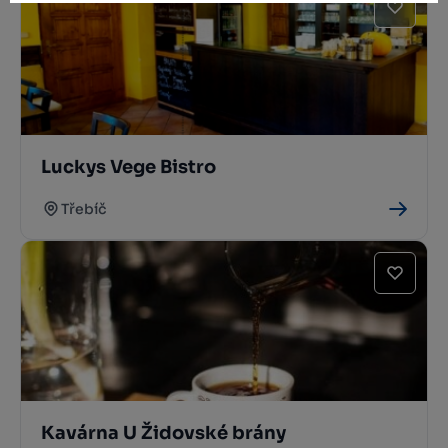
Luckys Vege Bistro
Třebíč
Kavárna U Židovské brány