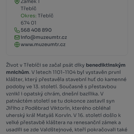
Zámek 1
Třebíč
Okres:
Třebíč
674 01
568 408 890
info@muzeumtr.cz
www.muzeumtr.cz
Život v Třebíči se začal psát díky
benediktinským
mnichům
. V letech 1101-1104 byl vystavěn první
klášter, který přestavěla stavební huť do kamenné
podoby ve 13. století. Současně s přestavbou
vznikl i opatský chrám, dnešní bazilika. V
patnáctém století se tu dokonce zastavil syn
Jiřího z Poděbrad Viktorín, kterého obléhal
uherský král Matyáš Korvín. V 16. století došlo k
velké přestavbě kláštera na renesanční zámek a
usadili se zde Valdštejnové, kteří pokračovali také