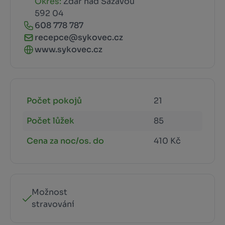
Okres:
Žďár nad Sázavou
592 04
608 778 787
recepce@sykovec.cz
www.sykovec.cz
Počet pokojů
21
Počet lůžek
85
Cena za noc/os. do
410 Kč
Možnost
stravování