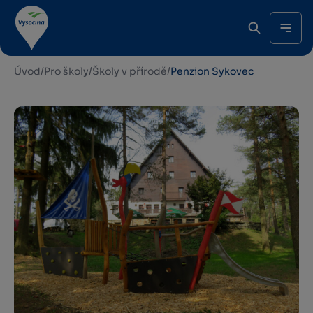
Úvod
/
Pro školy
/
Školy v přírodě
/
Penzion Sykovec