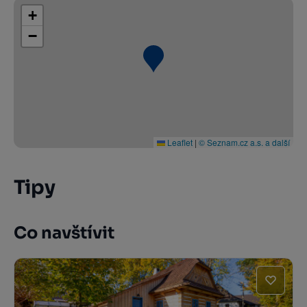
+
−
Leaflet
|
© Seznam.cz a.s. a další
Tipy
Co navštívit