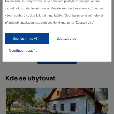
Používáme soubory cookie, abychom vám poskytli co nejlepší online
zážitek a konzistentní informace. Můžete souhlasit se shromažďováním
všech souborů cookie kliknutím na tlačítko "Souhlasím se vším" nebo si
přizpůsobit nastavení souborů cookie kliknutím na "Zobrazit více".
Zámek Karlštejn
Svratouch
Souhlasím se vším
Zobrazit více
Odmítnout a zavřít
Další památky
Kde se ubytovat