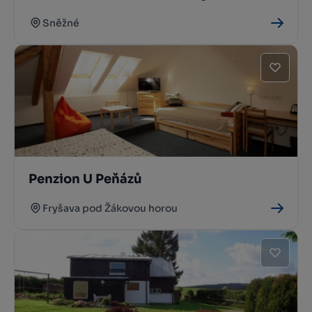
Sněžné
Penzion U Peňázů
Fryšava pod Žákovou horou