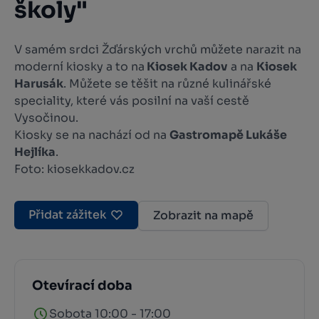
školy"
V samém srdci Žďárských vrchů můžete narazit na
moderní kiosky a to na
Kiosek Kadov
a na
Kiosek
Harusák
. Můžete se těšit na různé kulinářské
speciality, které vás posilní na vaší cestě
Vysočinou.
Kiosky se na nachází od na
Gastromapě
Lukáše
Hejlíka
.
Foto: kiosekkadov.cz
Přidat zážitek
Zobrazit na mapě
Otevírací doba
Sobota 10:00 - 17:00