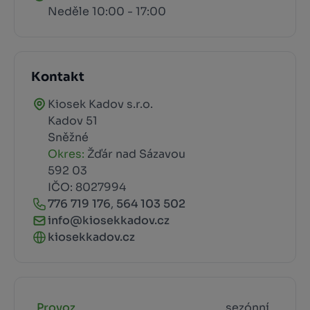
Neděle 10:00 - 17:00
Kontakt
Kiosek Kadov s.r.o.
Kadov 51
Sněžné
Okres:
Žďár nad Sázavou
592 03
IČO: 8027994
776 719 176
,
564 103 502
info@kiosekkadov.cz
kiosekkadov.cz
Provoz
sezónní