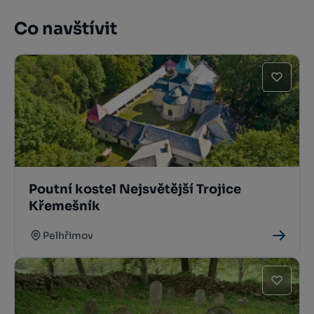
Co navštívit
Poutní kostel Nejsvětější Trojice
Křemešník
Pelhřimov