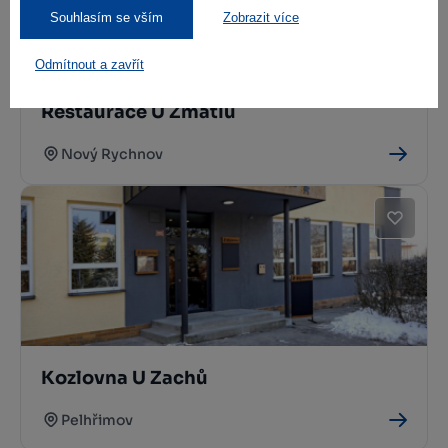
Souhlasím se vším
Zobrazit více
Odmítnout a zavřít
Restaurace U Zmátlů
Nový Rychnov
Kozlovna U Zachů
Pelhřimov