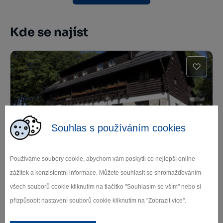
Kde se najíst
Souhlas s používáním cookies
Restaurace Křemešník
Používáme soubory cookie, abychom vám poskytli co nejlepší online
Nový Rychnov
zážitek a konzistentní informace. Můžete souhlasit se shromažďováním
všech souborů cookie kliknutím na tlačítko "Souhlasím se vším" nebo si
přizpůsobit nastavení souborů cookie kliknutím na "Zobrazit více".