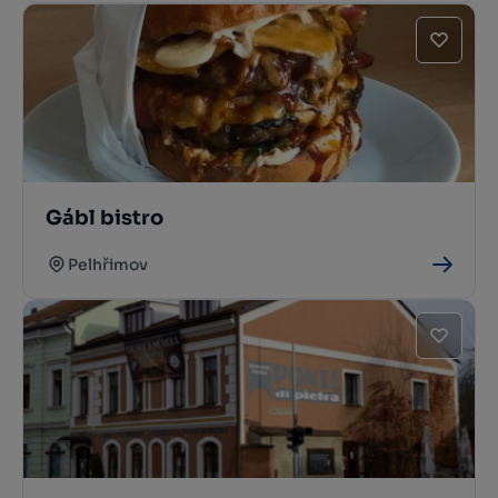
Gábl bistro
Pelhřimov