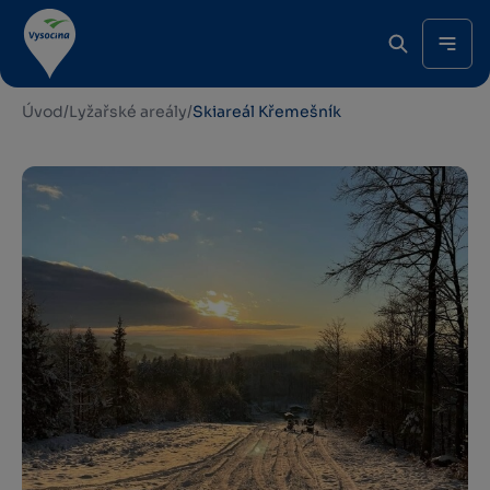
Úvod
/
Lyžařské areály
/
Skiareál Křemešník