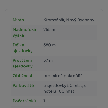
Místo
Křemešník, Nový Rychnov
Nadmořská
765 m
výška
Délka
380 m
sjezdovky
Převýšení
57 m
sjezdovky
Obtížnost
pro mírně pokročilé
Parkoviště
u sjezdovky 50 míst, u
hotelu 100 míst
Počet vleků
1