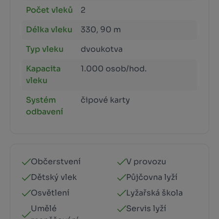
Počet vleků
2
Délka vleku
330, 90 m
Typ vleku
dvoukotva
Kapacita
1.000 osob/hod.
vleku
Systém
čipové karty
odbavení
Občerstvení
V provozu
Dětský vlek
Půjčovna lyží
Osvětlení
Lyžařská škola
Umělé
Servis lyží