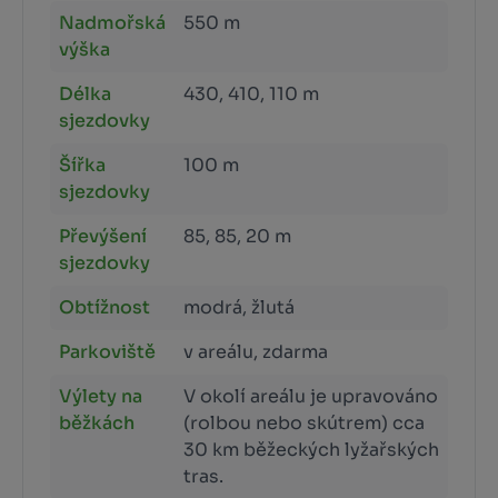
Nadmořská
550 m
výška
Délka
430, 410, 110 m
sjezdovky
Šířka
100 m
sjezdovky
Převýšení
85, 85, 20 m
sjezdovky
Obtížnost
modrá, žlutá
Parkoviště
v areálu, zdarma
Výlety na
V okolí areálu je upravováno
běžkách
(rolbou nebo skútrem) cca
30 km běžeckých lyžařských
tras.