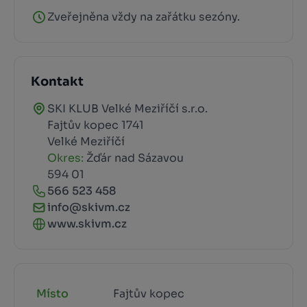
Zveřejněna vždy na zařátku sezóny.
Kontakt
SKI KLUB Velké Meziříčí s.r.o.
Fajtův kopec 1741
Velké Meziříčí
Okres:
Žďár nad Sázavou
594 01
566 523 458
info@skivm.cz
www.skivm.cz
Místo
Fajtův kopec