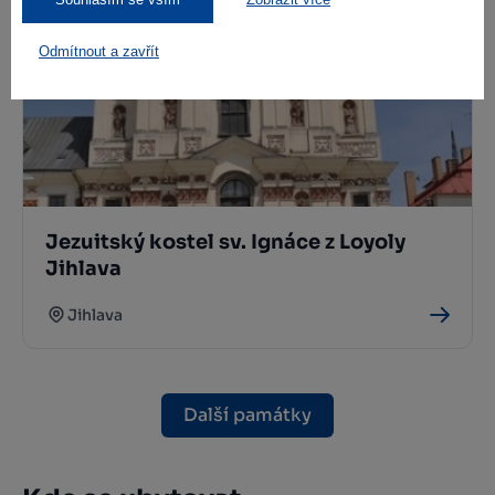
Odmítnout a zavřít
Jezuitský kostel sv. Ignáce z Loyoly
Jihlava
Jihlava
Další památky