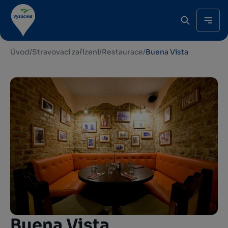
Úvod
/
Stravovací zařízení
/
Restaurace
/
Buena Vista
Buena Vista