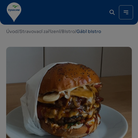
Úvod
/
Stravovací zařízení
/
Bistro
/
Gábl bistro