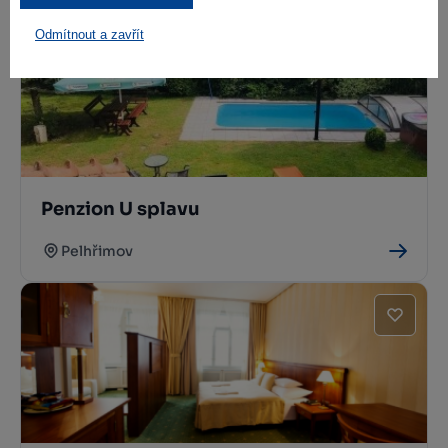
Odmítnout a zavřít
Penzion U splavu
Pelhřimov