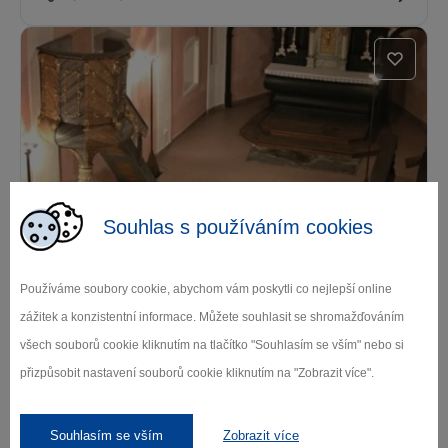
Kostel sv. Víta Pelhřimov
Souhlas s používáním cookies
Pelhřimov
Používáme soubory cookie, abychom vám poskytli co nejlepší online
zážitek a konzistentní informace. Můžete souhlasit se shromažďováním
všech souborů cookie kliknutím na tlačítko "Souhlasím se vším" nebo si
Další památky
přizpůsobit nastavení souborů cookie kliknutím na "Zobrazit více".
Kde se ubytovat
Souhlasím se vším
Zobrazit více