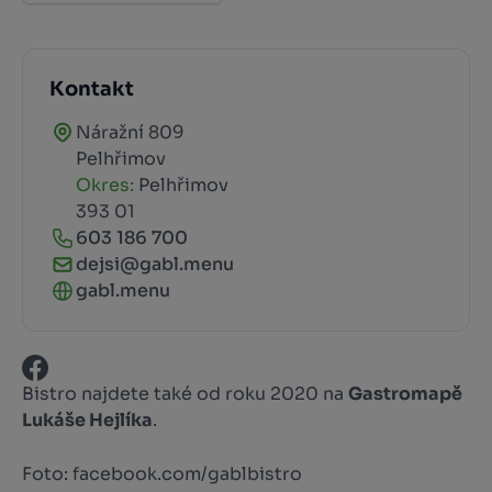
Kontakt
Náražní 809
Pelhřimov
Okres:
Pelhřimov
393 01
603 186 700
dejsi@gabl.menu
gabl.menu
Bistro najdete také od roku 2020 na
Gastromapě
Lukáše Hejlíka
.
Foto: facebook.com/gablbistro