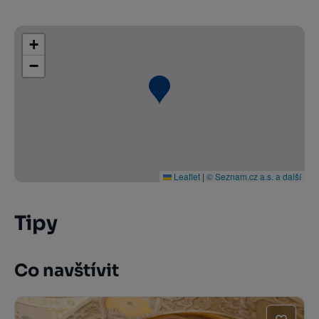
+
−
Leaflet
|
© Seznam.cz a.s. a další
Tipy
Co navštívit