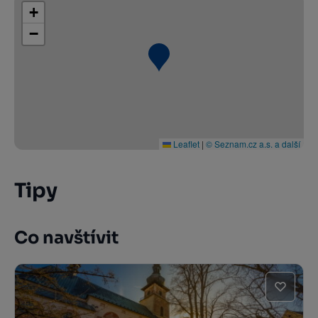
+
−
Leaflet
|
© Seznam.cz a.s. a další
Tipy
Co navštívit