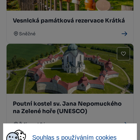
Vesnická památková rezervace Krátká
Sněžné
Poutní kostel sv. Jana Nepomuckého
na Zelené hoře (UNESCO)
Žďár nad Sázavou
Souhlas s používáním cookies