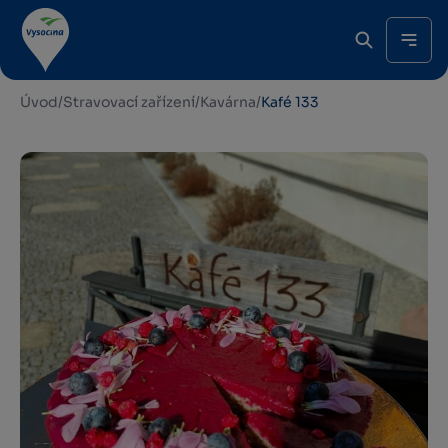
Úvod
/
Stravovací zařízení
/
Kavárna
/
Kafé 133