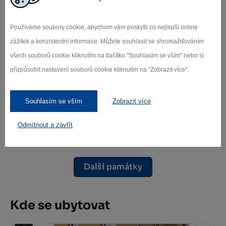
Používáme soubory cookie, abychom vám poskytli co nejlepší online
zážitek a konzistentní informace. Můžete souhlasit se shromažďováním
všech souborů cookie kliknutím na tlačítko "Souhlasím se vším" nebo si
přizpůsobit nastavení souborů cookie kliknutím na "Zobrazit více".
Farní kostel sv. Prokopa Žďár nad
Sázavou
Souhlasím se vším
Zobrazit více
Žďár nad Sázavou
Odmítnout a zavřít
Další památky
Kde se ubytovat