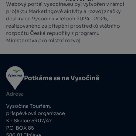
Webový portál vysocina.eu byl vytvořen v rámci
projektu Marketingové aktivity a rozvoj značky
destinace Vysočina v letech 2024 – 2025,
realizovaného za přispění prostředků státního
rozpočtu České republiky z programu
Ministerstva pro místní rozvoj.
Potkáme se na Vysočině
Adresa
Vysočina Tourism,
příspěvková organizace
Ke Skalce 5907/47
P.O. BOX 85
586 01 Jihlava