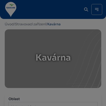
Úvod
/
Stravovací zařízení
/
Kavárna
Kavárna
Oblast