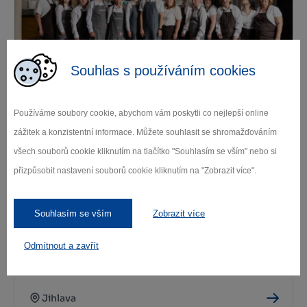
Souhlas s používáním cookies
Kavárna Pohodička
Používáme soubory cookie, abychom vám poskytli co nejlepší online
Náměšť nad Oslavou
zážitek a konzistentní informace. Můžete souhlasit se shromažďováním
všech souborů cookie kliknutím na tlačítko "Souhlasím se vším" nebo si
přizpůsobit nastavení souborů cookie kliknutím na "Zobrazit více".
Souhlasím se vším
Zobrazit více
Odmítnout a zavřít
Kavárna Paseka
Jihlava