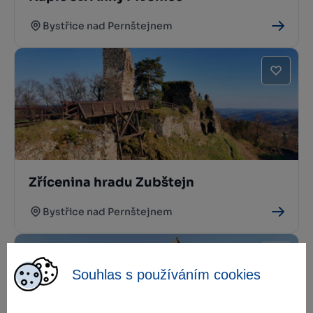
Bystřice nad Pernštejnem
Zřícenina hradu Zubštejn
Bystřice nad Pernštejnem
Souhlas s používáním cookies