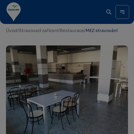
Úvod
/
Stravovací zařízení
/
Restaurace
/
MEZ stravování