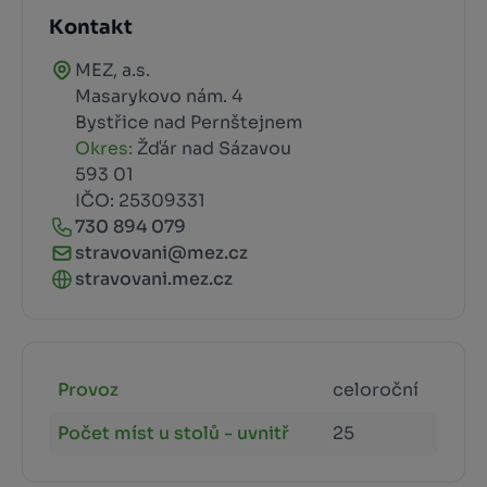
Kontakt
MEZ, a.s.
Masarykovo nám. 4
Bystřice nad Pernštejnem
Okres:
Žďár nad Sázavou
593 01
IČO: 25309331
730 894 079
stravovani@mez.cz
stravovani.mez.cz
Provoz
celoroční
Počet míst u stolů - uvnitř
25