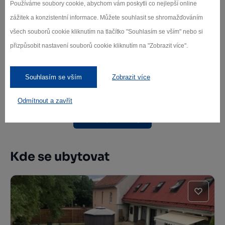
Používáme soubory cookie, abychom vám poskytli co nejlepší online
zážitek a konzistentní informace. Můžete souhlasit se shromažďováním
všech souborů cookie kliknutím na tlačítko "Souhlasím se vším" nebo si
Kostel sv. Michaela archanděla ve
přizpůsobit nastavení souborů cookie kliknutím na "Zobrazit více".
Vítochově
Bystřice nad Pernštejnem
Souhlasím se vším
Zobrazit více
Odmítnout a zavřít
Další památky
Kde se ubytovat