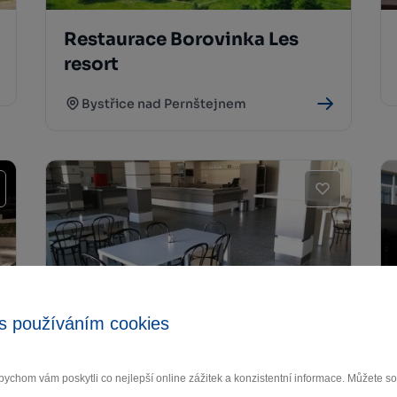
Restaurace Borovinka Les
resort
Bystřice nad Pernštejnem
s používáním cookies
MEZ stravování
Bystřice nad Pernštejnem
ychom vám poskytli co nejlepší online zážitek a konzistentní informace. Můžete 