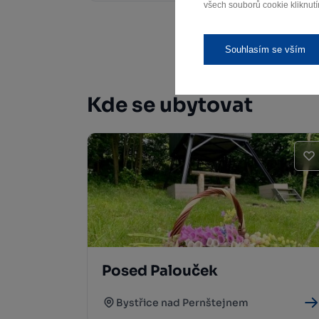
všech souborů cookie kliknutí
Souhlasím se vším
Kde se ubytovat
Posed Palouček
Bystřice nad Pernštejnem