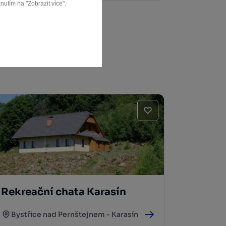
nutím na "Zobrazit více".
Rekreační chata Karasín
Bystřice nad Pernštejnem - Karasín