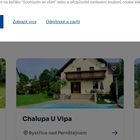
m na tlačítko "Souhlasím se vším" nebo si přizpůsobit nastavení souborů cookie klik
Další stravovací zařízení
Zobrazit více
Odmítnout a zavřít
Chalupa U Vipa
Bystřice nad Pernštejnem