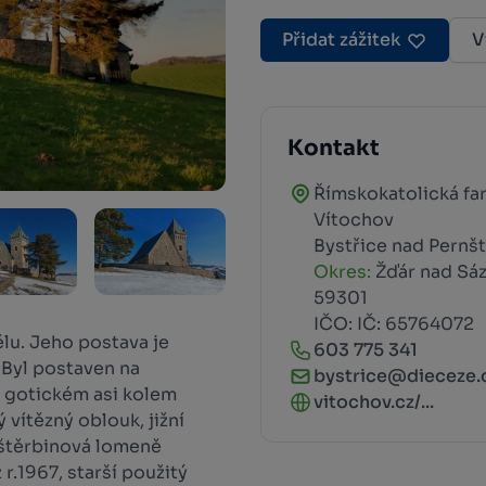
Přidat zážitek
V
Kontakt
Římskokatolická fa
Vítochov
Bystřice nad Pernš
Okres:
Žďár nad Sá
59301
IČO: IČ: 65764072
lu. Jeho postava je
603 775 341
 Byl postaven na
bystrice@dieceze.
– gotickém asi kolem
vitochov.cz/...
 vítězný oblouk, jižní
štěrbinová lomeně
 r.1967, starší použitý