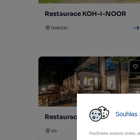
Restaurace KOH-I-NOOR
Dalečín
Souhlas 
Restaurace Forest Resort
Vír
Používáme soubory cookie, ab