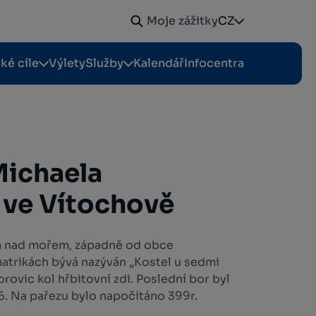
Moje zážitky
CZ
cké cíle
Výlety
Služby
Kalendář
Infocentra
Michaela
 ve Vítochově
6m nad mořem, západně od obce
matrikách bývá nazýván „Kostel u sedmi
orovic kol hřbitovní zdi. Poslední bor byl
76. Na pařezu bylo napočítáno 399r.