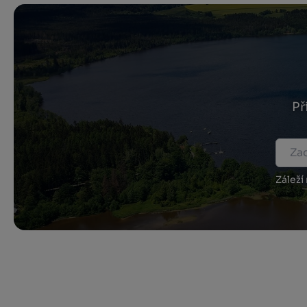
Př
Záleží