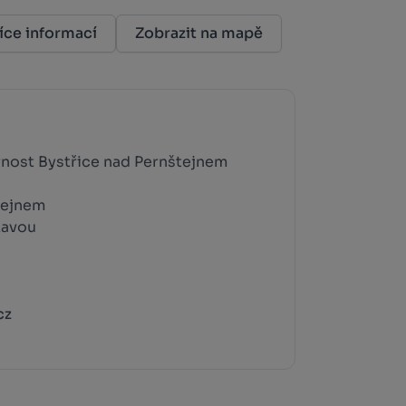
íce informací
Zobrazit na mapě
rnost Bystřice nad Pernštejnem
tejnem
zavou
cz