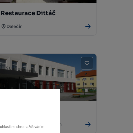
Restaurace Dittáč
Dalečín
Restaurace Club
Bystřice nad Pernštejnem
souhlasit se shromažďováním