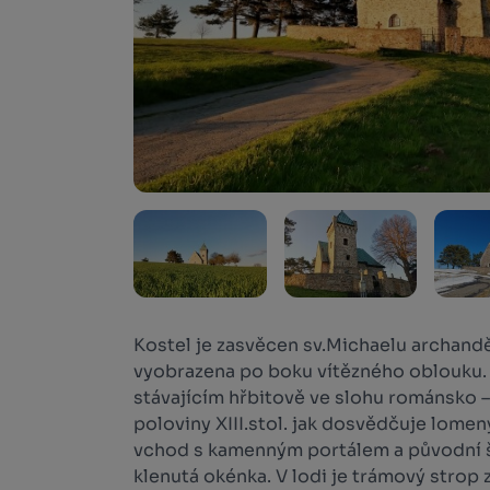
Kostel je zasvěcen sv.Michaelu archandě
vyobrazena po boku vítězného oblouku.
stávajícím hřbitově ve slohu románsko 
poloviny XIII.stol. jak dosvědčuje lomený
vchod s kamenným portálem a původní 
klenutá okénka. V lodi je trámový strop z