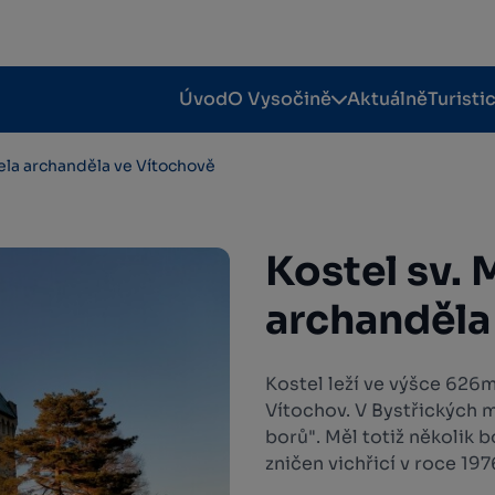
Úvod
O Vysočině
Aktuálně
Turisti
aela archanděla ve Vítochově
Kostel sv. 
archanděla
Kostel leží ve výšce 62
Vítochov. V Bystřických 
borů". Měl totiž několik b
zničen vichřicí v roce 19