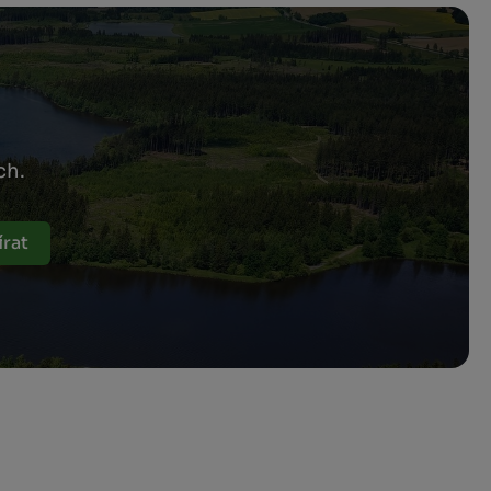
ch.
rat