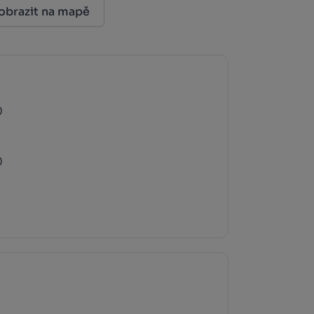
obrazit na mapě
0
0