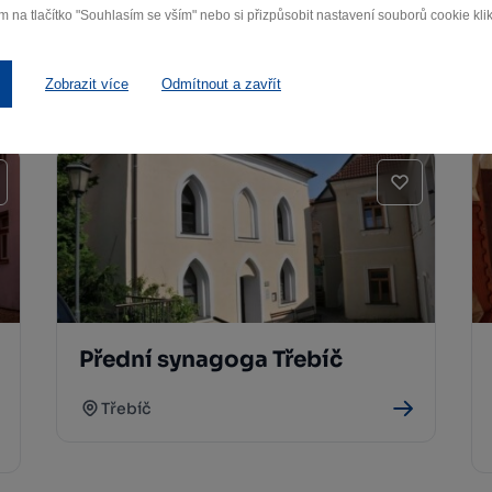
m na tlačítko "Souhlasím se vším" nebo si přizpůsobit nastavení souborů cookie klik
Karlovo náměstí Třebíč
Třebíč
Zobrazit více
Odmítnout a zavřít
Přední synagoga Třebíč
Třebíč