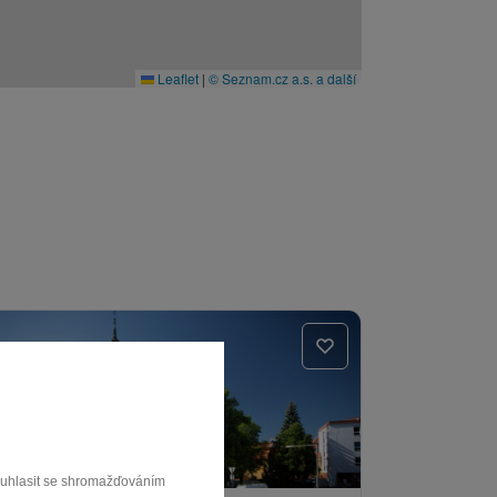
Leaflet
|
© Seznam.cz a.s. a další
souhlasit se shromažďováním