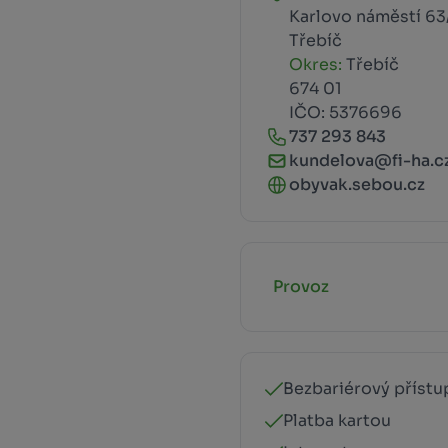
Karlovo náměstí 63
Třebíč
Okres:
Třebíč
674 01
IČO: 5376696
737 293 843
kundelova@fi-ha.c
obyvak.sebou.cz
Provoz
Bezbariérový přístu
Platba kartou