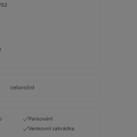
/52
z
celoroční
p
Parkování
Venkovní zahrádka