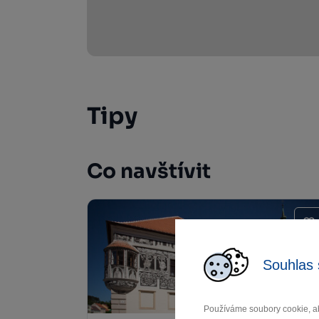
Tipy
Co navštívit
Souhlas 
Používáme soubory cookie, ab