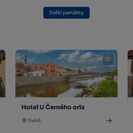
Další památky
Hotel U Černého orla
Třebíč