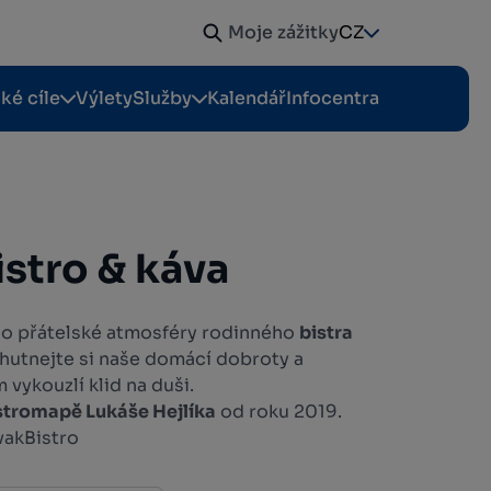
Moje zážitky
CZ
cké cíle
Výlety
Služby
Kalendář
Infocentra
istro & káva
 do přátelské atmosféry rodinného
bistra
chutnejte si naše domácí dobroty a
 vykouzlí klid na duši.
stromapě
Lukáše Hejlíka
od roku 2019.
akBistro