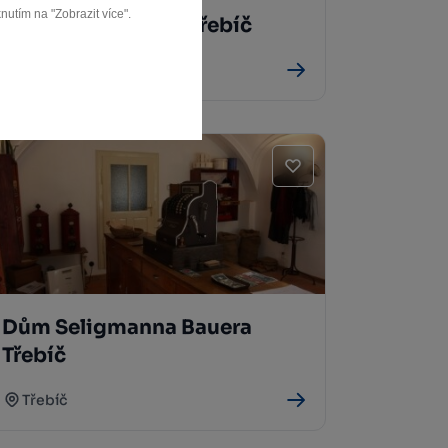
nutím na "Zobrazit více".
Kostel sv. Martina Třebíč
Třebíč
Dům Seligmanna Bauera
Třebíč
Třebíč