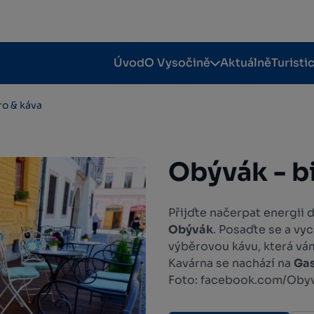
Úvod
O Vysočině
Aktuálně
Turisti
ro & káva
Obývák - b
Přijďte načerpat energii
Obývák
. Posaďte se a vy
výběrovou kávu, která vám
Kavárna se nachází na
Ga
Foto: facebook.com/Obyv