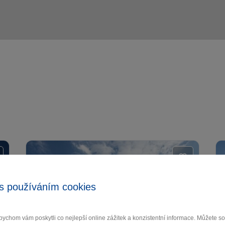
s používáním cookies
ychom vám poskytli co nejlepší online zážitek a konzistentní informace. Můžete 