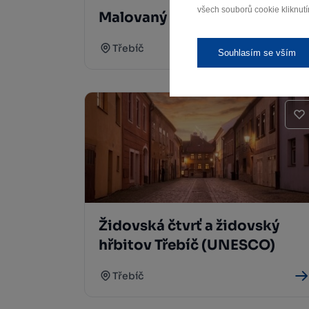
všech souborů cookie kliknutí
Malovaný dům Třebíč
Třebíč
Souhlasím se vším
Židovská čtvrť a židovský
hřbitov Třebíč (UNESCO)
Třebíč