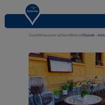
Úvod
/
Stravovací zařízení
/
Bistro
/
Obývák - bist