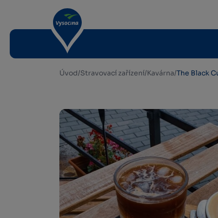
Úvod
/
Stravovací zařízení
/
Kavárna
/
The Black C