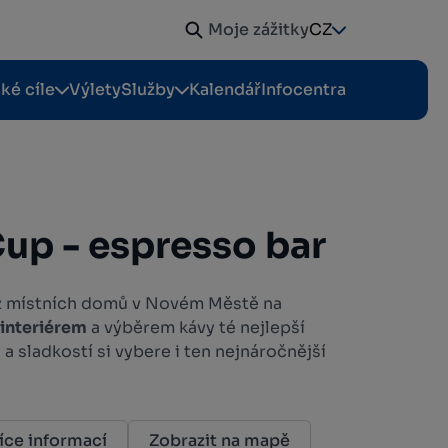
Moje zážitky
CZ
cké cíle
Výlety
Služby
Kalendář
Infocentra
Cup - espresso bar
 z místních domů v Novém Městě na
 interiérem
a výběrem kávy té nejlepší
 a sladkostí si vybere i ten nejnáročnější
íce informací
Zobrazit na mapě