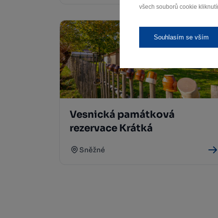
všech souborů cookie kliknutí
Souhlasím se vším
Vesnická památková
rezervace Krátká
Sněžné