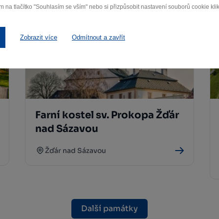
m na tlačítko "Souhlasím se vším" nebo si přizpůsobit nastavení souborů cookie klik
Zobrazit více
Odmítnout a zavřít
Farní kostel sv. Prokopa Žďár
nad Sázavou
Žďár nad Sázavou
Další památky