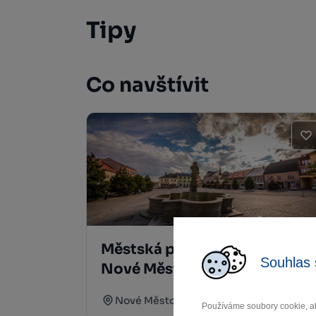
Tipy
Co navštívit
Městská památková zóna
Souhlas 
Nové Město na Moravě
Nové Město na Moravě
Používáme soubory cookie, ab