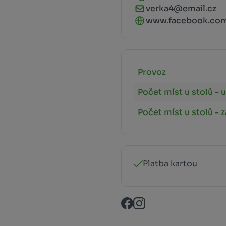
verka4@email.cz
www.facebook.com/
Provoz
Počet míst u stolů - u
Počet míst u stolů - 
Platba kartou