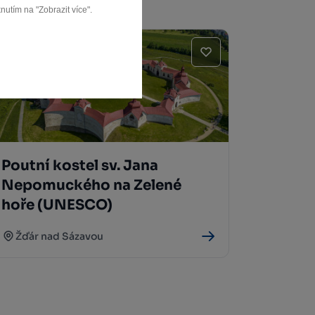
nutím na "Zobrazit více".
Poutní kostel sv. Jana
Nepomuckého na Zelené
hoře (UNESCO)
Žďár nad Sázavou