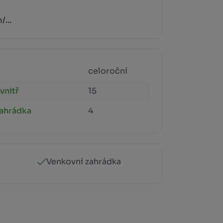
...
celoroční
vnitř
15
zahrádka
4
Venkovní zahrádka