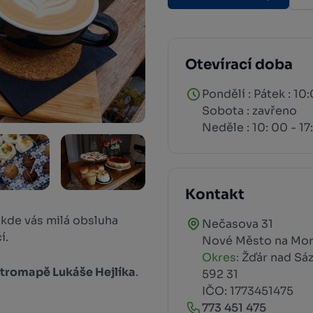
Otevírací doba
Pondělí : Pátek : 10
Sobota : zavřeno
Neděle : 10: 00 - 1
Kontakt
 kde vás milá obsluha
Nečasova 31
í.
Nové Město na Mo
Okres:
Žďár nad Sá
tromapě
Lukáše Hejlíka
.
592 31
IČO: 1773451475
/
773 451 475