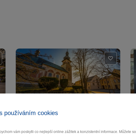
Kostel sv. Kunhuty Nové
s používáním cookies
Město na Moravě
Nové Město na Moravě
ychom vám poskytli co nejlepší online zážitek a konzistentní informace. Můžete 