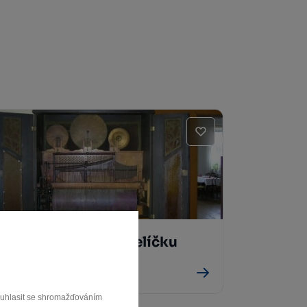
Orchestrion na Veselíčku
Žďár nad Sázavou
souhlasit se shromažďováním