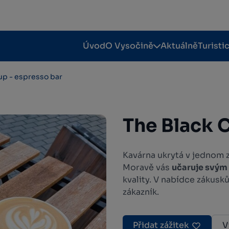
Úvod
O Vysočině
Aktuálně
Turisti
up - espresso bar
The Black 
Kavárna ukrytá v jednom
Moravě vás
učaruje svým
kvality. V nabídce zákusků
zákazník.
Přidat zážitek
V