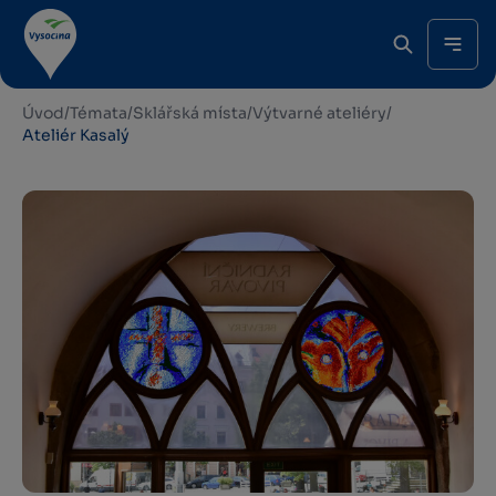
Úvod
/
Témata
/
Sklářská místa
/
Výtvarné ateliéry
/
Ateliér Kasalý