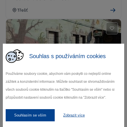
Třešť
Souhlas s používáním cookies
Restaurace U Kapra Třešť
Používáme soubory cookie, abychom vám poskytli co nejlepší online
zážitek a konzistentní informace. Můžete souhlasit se shromažďováním
Třešť
všech souborů cookie kliknutím na tlačítko "Souhlasím se vším" nebo si
přizpůsobit nastavení souborů cookie kliknutím na "Zobrazit více".
Souhlasím se vším
Zobrazit více