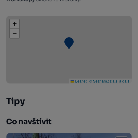
+
−
Leaflet
|
© Seznam.cz a.s. a další
Tipy
Co navštívit