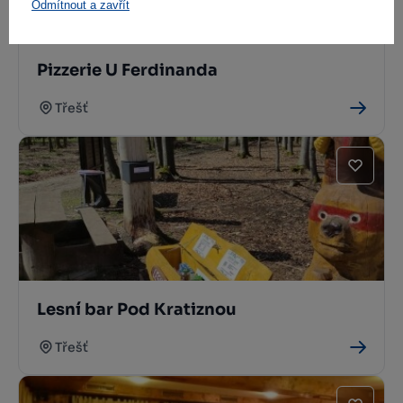
Odmítnout a zavřít
Pizzerie U Ferdinanda
Třešť
Lesní bar Pod Kratiznou
Třešť