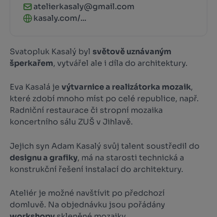
atelierkasaly@gmail.com
kasaly.com/...
Svatopluk Kasalý byl
světově uznávaným
šperkařem
, vytvářel ale i díla do architektury.
Eva Kasalá je
výtvarnice a realizátorka mozaik
,
které zdobí mnoho míst po celé republice, např.
Radniční restaurace či stropní mozaika
koncertního sálu ZUŠ v Jihlavě.
Jejich syn Adam Kasalý svůj talent soustředil do
designu a grafiky
, má na starosti technická a
konstrukční řešení instalací do architektury.
Ateliér je možné navštívit po předchozí
domluvě. Na objednávku jsou pořádány
workshopy
skleněné mozaiky.