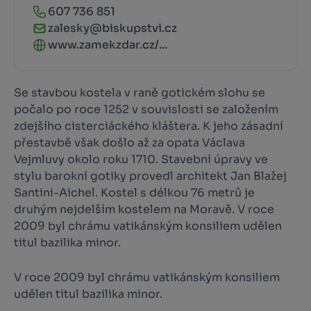
607 736 851
zalesky@biskupstvi.cz
www.zamekzdar.cz/...
Se stavbou kostela v raně gotickém slohu se
počalo po roce 1252 v souvislosti se založením
zdejšího cisterciáckého kláštera. K jeho zásadní
přestavbě však došlo až za opata Václava
Vejmluvy okolo roku 1710. Stavební úpravy ve
stylu barokní gotiky provedl architekt Jan Blažej
Santini-Aichel. Kostel s délkou 76 metrů je
druhým nejdelším kostelem na Moravě. V roce
2009 byl chrámu vatikánským konsiliem udělen
titul bazilika minor.
V roce 2009 byl chrámu vatikánským konsiliem
udělen titul bazilika minor.