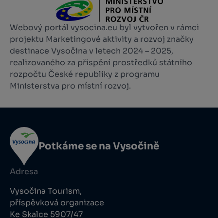
Webový portál vysocina.eu byl vytvořen v rámci
projektu Marketingové aktivity a rozvoj značky
destinace Vysočina v letech 2024 – 2025,
realizovaného za přispění prostředků státního
rozpočtu České republiky z programu
Ministerstva pro místní rozvoj.
Potkáme se na Vysočině
Adresa
Vysočina Tourism,
příspěvková organizace
Ke Skalce 5907/47