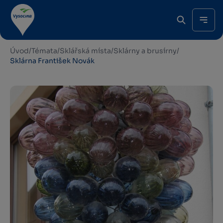
Úvod
/
Témata
/
Sklářská místa
/
Sklárny a brusírny
/
Sklárna František Novák