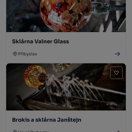
Sklárna Valner Glass
Přibyslav
Brokis a sklárna Janštejn