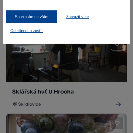
Sklárna Karlov
Souhlasím se vším
Zobrazit více
Žďár nad Sázavou
Odmítnout a zavřít
Sklářská huť U Hrocha
Škrdlovice