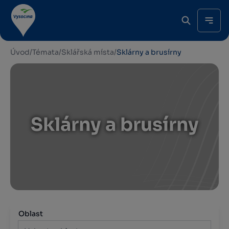
Úvod
/
Témata
/
Sklářská místa
/
Sklárny a brusírny
Sklárny a brusírny
Oblast