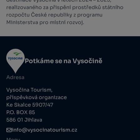
realizovaného za přispění prostředků státního
rozpočtu České republiky z programu
Ministerstva pro místní rozvoj.
Potkáme se na Vysočině
Adresa
Vysočina Tourism,
příspěvková organizace
Ke Skalce 5907/47
P.O. BOX 85
586 01 Jihlava
info@vysocinatourism.cz
Menu