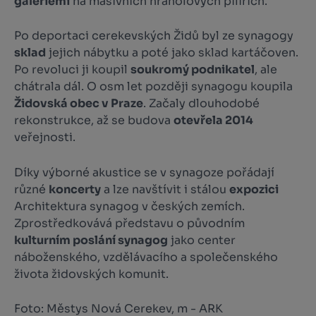
galeriemi
na masivních hranolových pilířích.
Po deportaci cerekevských Židů byl ze synagogy
sklad
jejich nábytku a poté jako sklad kartáčoven.
Po revoluci ji koupil
soukromý podnikatel
, ale
chátrala dál. O osm let později synagogu koupila
Židovská obec v Praze
. Začaly dlouhodobé
rekonstrukce, až se budova
otevřela 2014
veřejnosti.
Díky výborné akustice se v synagoze pořádají
různé
koncerty
a lze navštívit i stálou
expozici
Architektura synagog v českých zemích.
Zprostředkovává představu o původním
kulturním poslání synagog
jako center
náboženského, vzdělávacího a společenského
života židovských komunit.
Foto: Městys Nová Cerekev, m - ARK