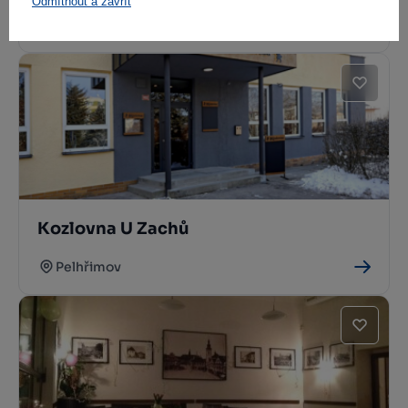
Odmítnout a zavřít
Čížkov
Kozlovna U Zachů
Pelhřimov