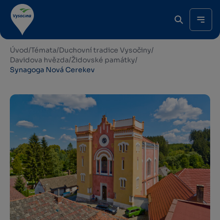
Úvod
/
Témata
/
Duchovní tradice Vysočiny
/
Davidova hvězda
/
Židovské památky
/
Synagoga Nová Cerekev