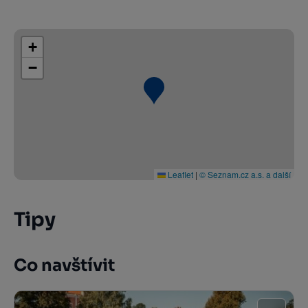
+
−
Leaflet
|
© Seznam.cz a.s. a další
Tipy
Co navštívit