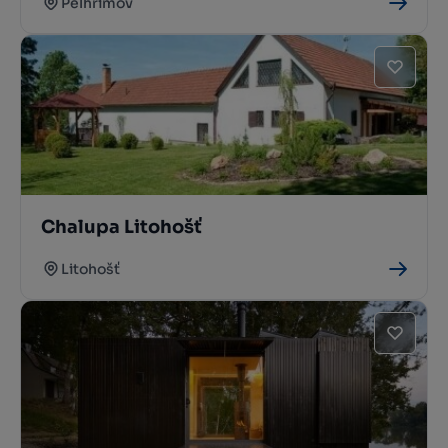
Pelhřimov
Chalupa Litohošť
Litohošť