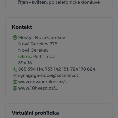
říjen – květen:
po telefonické domluvě
Kontakt
Městys Nová Cerekev
Nová Cerekev 276
Nová Cerekev
Okres:
Pelhřimov
394 15
565 394 114
,
733 142 151
,
724 178 624
synagoga-noce@seznam.cz
www.novacerekev.cz/...
www.10hvezd.cz/...
Virtuální prohlídka