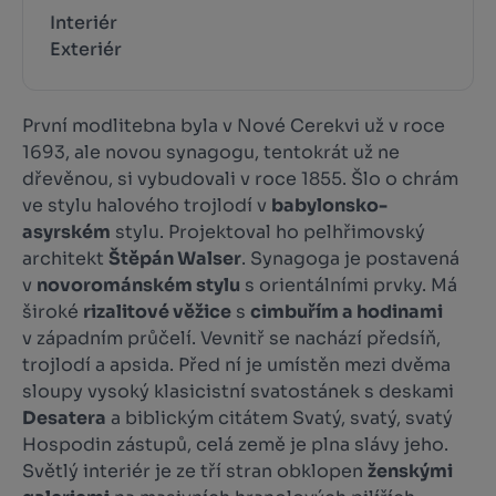
Interiér
Exteriér
První modlitebna byla v Nové Cerekvi už v roce
1693, ale novou synagogu, tentokrát už ne
dřevěnou, si vybudovali v roce 1855. Šlo o chrám
ve stylu halového trojlodí v
babylonsko-
asyrském
stylu. Projektoval ho pelhřimovský
architekt
Štěpán Walser
. Synagoga je postavená
v
novorománském stylu
s orientálními prvky. Má
široké
rizalitové věžice
s
cimbuřím a hodinami
v západním průčelí. Vevnitř se nachází předsíň,
trojlodí a apsida. Před ní je umístěn mezi dvěma
sloupy vysoký klasicistní svatostánek s deskami
Desatera
a biblickým citátem Svatý, svatý, svatý
Hospodin zástupů, celá země je plna slávy jeho.
Světlý interiér je ze tří stran obklopen
ženskými