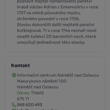
postavit majitel náměšťského panství
hrabě Václav Adrian z Enkenvoirtu v roce
1737 na místě původního mostu,
strženého povodní v roce 1706.
Stavbu dokončili další majitelé panstvi
Kufštejnové. Ti v roce 1744 nechali most
osadit kolekcí 20 barokních soch, které
umocňují jedinečnost této stavby.
Kontakt
Informační centrum Náměšť nad Oslavou
Masarykovo náměstí 100
Náměšť nad Oslavou
Okres:
Třebíč
675 71
568 620 493