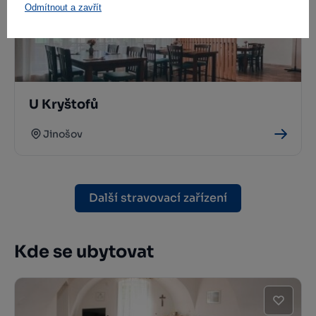
Odmítnout a zavřít
U Kryštofů
Jinošov
Další stravovací zařízení
Kde se ubytovat