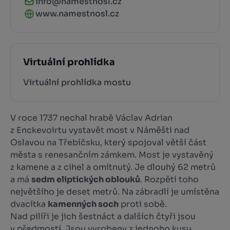
info@namestnosl.cz
www.namestnosl.cz
Virtuální prohlídka
Virtuální prohlídka mostu
V roce 1737 nechal hrabě Václav Adrian
z Enckevoirtu vystavět most v Náměšti nad
Oslavou na Třebíčsku, který spojoval větší část
města s renesančním zámkem. Most je vystavěný
z kamene a z cihel a omítnutý. Je dlouhý 62 metrů
a má
sedm eliptických oblouků
. Rozpětí toho
největšího je deset metrů. Na zábradlí je umístěna
dvacítka
kamenných soch
proti sobě.
Nad pilíři je jich šestnáct a dalších čtyři jsou
v předmostí. Jsou vyrobeny z jednoho kusu