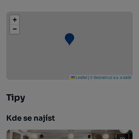
+
−
Leaflet
|
© Seznam.cz a.s. a další
Tipy
Kde se najíst