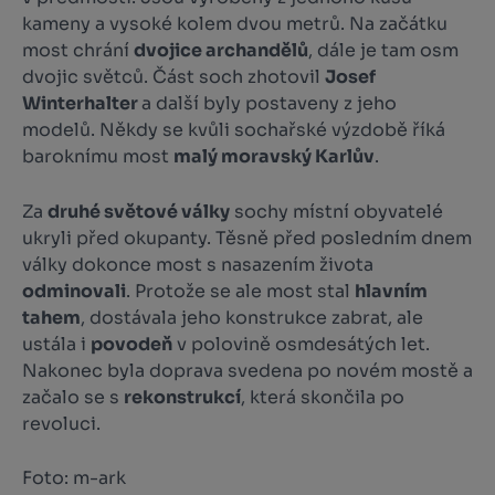
kameny a vysoké kolem dvou metrů. Na začátku
most chrání
dvojice archandělů
, dále je tam osm
dvojic světců. Část soch zhotovil
Josef
Winterhalter
a další byly postaveny z jeho
modelů. Někdy se kvůli sochařské výzdobě říká
baroknímu most
malý moravský Karlův
.
Za
druhé světové války
sochy místní obyvatelé
ukryli před okupanty. Těsně před posledním dnem
války dokonce most s nasazením života
odminovali
. Protože se ale most stal
hlavním
tahem
, dostávala jeho konstrukce zabrat, ale
ustála i
povodeň
v polovině osmdesátých let.
Nakonec byla doprava svedena po novém mostě a
začalo se s
rekonstrukcí
, která skončila po
revoluci.
Foto: m-ark