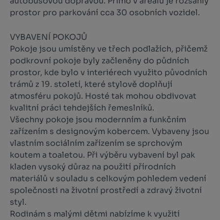
autobusovou dopravou. Přímo v areálu je rozsáhlý
prostor pro parkování cca 30 osobních vozidel.
VYBAVENÍ POKOJŮ
Pokoje jsou umístěny ve třech podlažích, přičemž
podkrovní pokoje byly začleněny do půdních
prostor, kde bylo v interiérech využito původních
trámů z 19. století, které stylově doplňují
atmosféru pokojů. Hosté tak mohou obdivovat
kvalitní práci tehdejších řemeslníků.
Všechny pokoje jsou modernním a funkčním
zařízením s designovým kobercem. Vybaveny jsou
vlastním sociálním zařízením se sprchovým
koutem a toaletou. Při výběru vybavení byl pak
kladen vysoký důraz na použití přírodních
materiálů v souladu s celkovým pohledem vedení
společnosti na životní prostředí a zdravý životní
styl.
Rodinám s malými dětmi nabízíme k využití