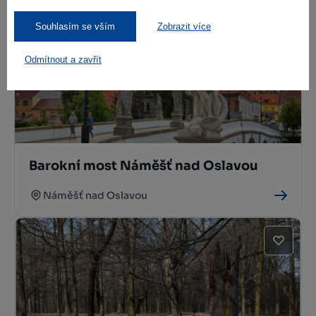
Náměšť nad Oslavou
Souhlasím se vším
Zobrazit více
Odmítnout a zavřít
Barokní most Náměšť nad Oslavou
Náměšť nad Oslavou