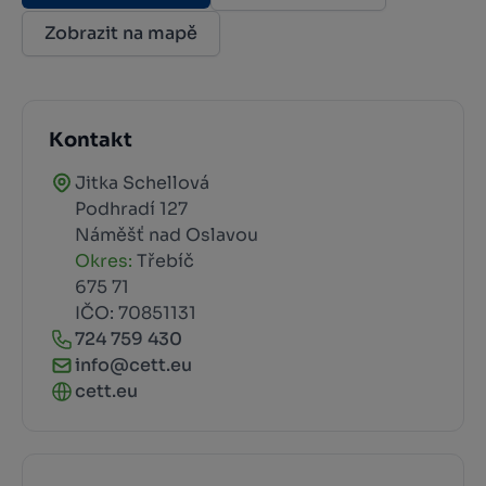
Zobrazit na mapě
Kontakt
Jitka Schellová
Podhradí 127
Náměšť nad Oslavou
Okres:
Třebíč
675 71
IČO: 70851131
724 759 430
info@cett.eu
cett.eu