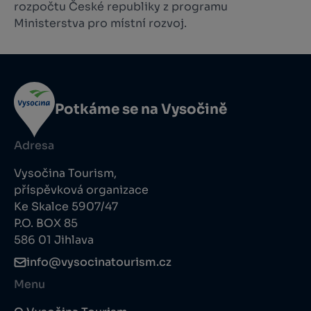
rozpočtu České republiky z programu
Ministerstva pro místní rozvoj.
Potkáme se na Vysočině
Adresa
Vysočina Tourism,
příspěvková organizace
Ke Skalce 5907/47
P.O. BOX 85
586 01 Jihlava
info@vysocinatourism.cz
Menu