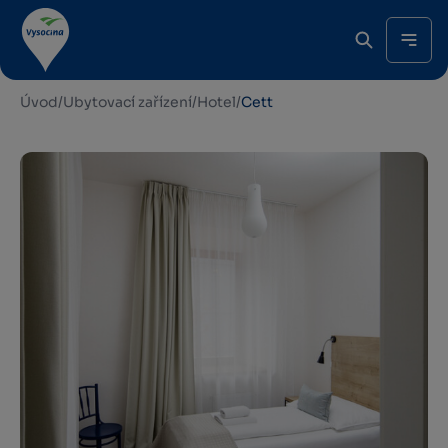
Úvod
/
Ubytovací zařízení
/
Hotel
/
Cett