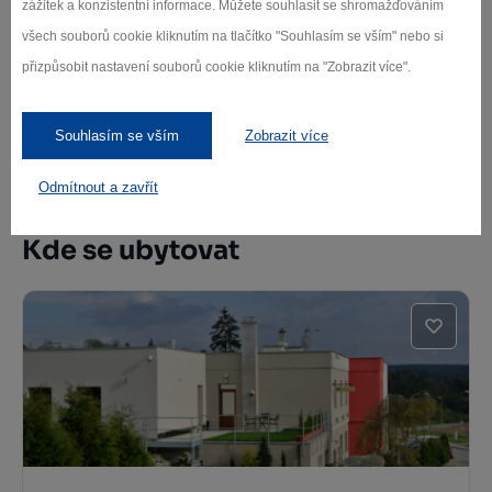
zážitek a konzistentní informace. Můžete souhlasit se shromažďováním
Zřícenina hradu Sedlec
všech souborů cookie kliknutím na tlačítko "Souhlasím se vším" nebo si
Sedlec
přizpůsobit nastavení souborů cookie kliknutím na "Zobrazit více".
Souhlasím se vším
Zobrazit více
Další památky
Odmítnout a zavřít
Kde se ubytovat