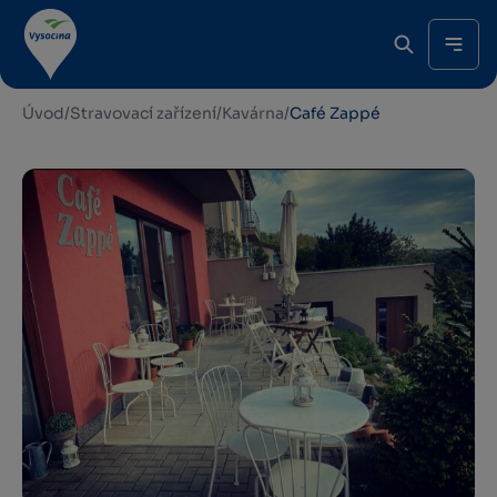
Úvod
/
Stravovací zařízení
/
Kavárna
/
Café Zappé