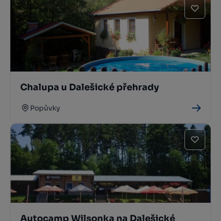
Chalupa u Dalešické přehrady
Popůvky
Autocamp Wilsonka na Dalešické