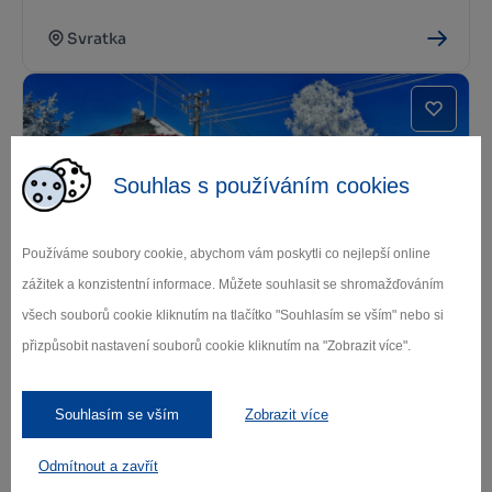
Svratka
Souhlas s používáním cookies
Používáme soubory cookie, abychom vám poskytli co nejlepší online
Hotel restaurace U Šimáka
zážitek a konzistentní informace. Můžete souhlasit se shromažďováním
všech souborů cookie kliknutím na tlačítko "Souhlasím se vším" nebo si
Žďár nad Sázavou
přizpůsobit nastavení souborů cookie kliknutím na "Zobrazit více".
Souhlasím se vším
Zobrazit více
Odmítnout a zavřít