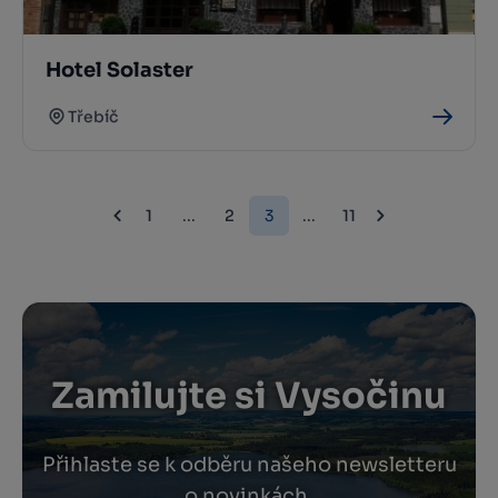
Hotel Solaster
Třebíč
1
...
2
3
...
11
Zamilujte si Vysočinu
Přihlaste se k odběru našeho newsletteru
o novinkách.