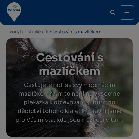
Úvod
/
Turistické cíle
/
Cestování s mazlíčkem
Cestování s
mazlíčkem
Cestujete rádi se svým domácím
mazlíčkem? Ani to není na Vysočině
překážka k objevování kulturního
dědictví tohoho kraje. Připravili jsme
pro Vás místa, kde jsou mazlíčci vítáni.