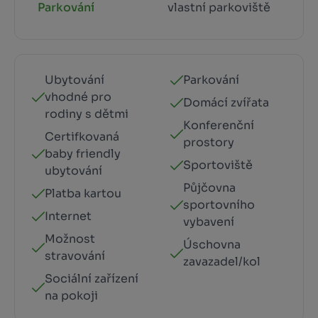
Parkování
vlastní parkoviště
Ubytování
Parkování
vhodné pro
Domácí zvířata
rodiny s dětmi
Konferenční
Certifkovaná
prostory
baby friendly
Sportoviště
ubytování
Půjčovna
Platba kartou
sportovního
Internet
vybavení
Možnost
Úschovna
stravování
zavazadel/kol
Sociální zařízení
na pokoji