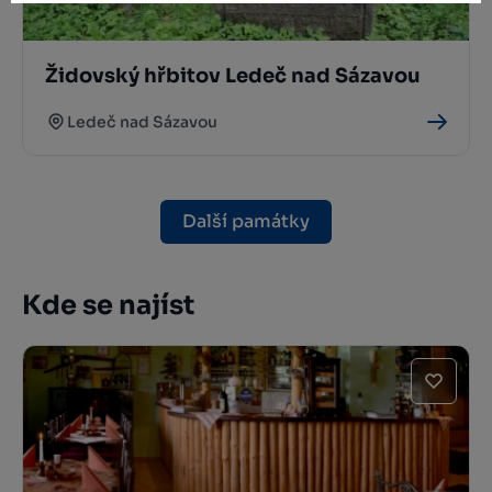
Židovský hřbitov Ledeč nad Sázavou
Ledeč nad Sázavou
Další památky
Kde se najíst