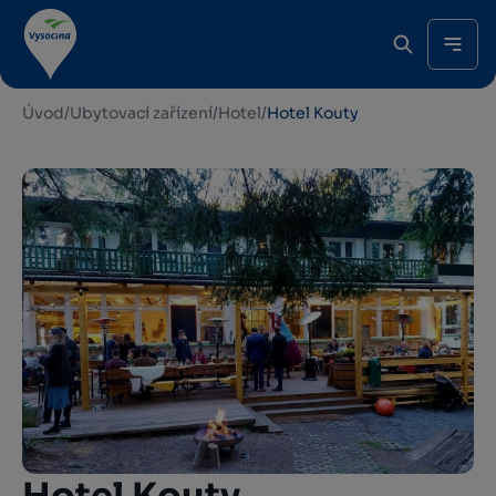
Úvod
/
Ubytovací zařízení
/
Hotel
/
Hotel Kouty