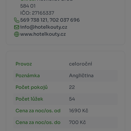
584 01
IČO: 27165337
569 738 121
,
702 037 696
info@hotelkouty.cz
www.hotelkouty.cz
Provoz
celoroční
Poznámka
Angličtina
Počet pokojů
22
Počet lůžek
54
Cena za noc/os. od
1690 Kč
Cena za noc/os. do
700 Kč