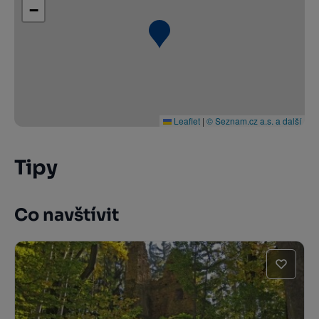
−
Leaflet
|
© Seznam.cz a.s. a další
Tipy
Co navštívit