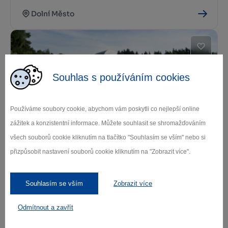
Dolní Město
Souhlas s používáním cookies
Používáme soubory cookie, abychom vám poskytli co nejlepší online
zážitek a konzistentní informace. Můžete souhlasit se shromažďováním
Pomník – Hlava XXII v Dolním Městě
všech souborů cookie kliknutím na tlačítko "Souhlasím se vším" nebo si
Dolní Město
přizpůsobit nastavení souborů cookie kliknutím na "Zobrazit více".
Souhlasím se vším
Zobrazit více
Odmítnout a zavřít