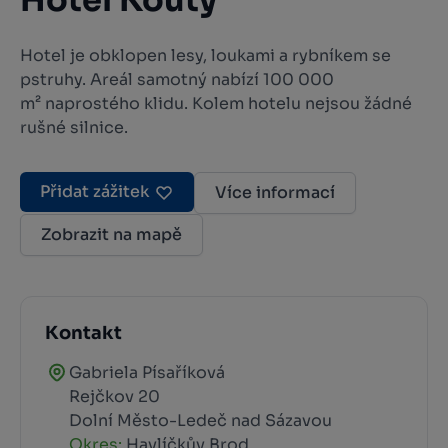
Hotel Kouty
Hotel je obklopen lesy, loukami a rybníkem se
pstruhy. Areál samotný nabízí 100 000
m² naprostého klidu. Kolem hotelu nejsou žádné
rušné silnice.
Přidat zážitek
Více informací
Zobrazit na mapě
Kontakt
Gabriela Písaříková
Rejčkov 20
Dolní Město-Ledeč nad Sázavou
Okres:
Havlíčkův Brod