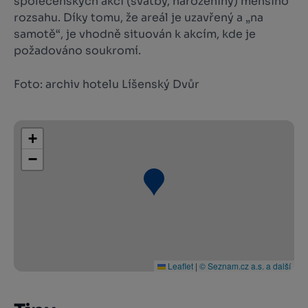
společenských akcí (svatby, narozeniny) menšího
rozsahu. Díky tomu, že areál je uzavřený a „na
samotě“, je vhodně situován k akcím, kde je
požadováno soukromí.
Foto: archiv hotelu Líšenský Dvůr
+
−
Leaflet
|
© Seznam.cz a.s. a další