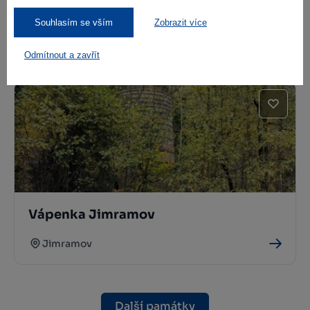
Souhlasím se vším
Zobrazit více
Mlýn a pila Trhonice
Odmítnout a zavřít
Jimramov
Vápenka Jimramov
Jimramov
Další památky