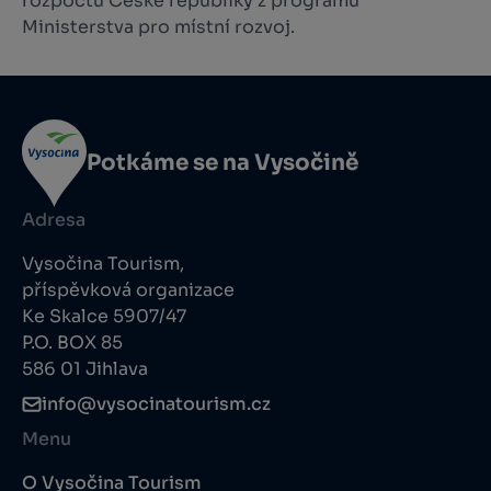
rozpočtu České republiky z programu
Ministerstva pro místní rozvoj.
Potkáme se na Vysočině
Adresa
Vysočina Tourism,
příspěvková organizace
Ke Skalce 5907/47
P.O. BOX 85
586 01 Jihlava
info@vysocinatourism.cz
Menu
O Vysočina Tourism