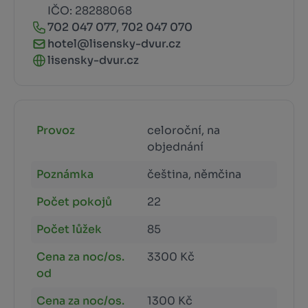
IČO: 28288068
702 047 077
,
702 047 070
hotel@lisensky-dvur.cz
lisensky-dvur.cz
Provoz
celoroční, na
objednání
Poznámka
čeština, němčina
Počet pokojů
22
Počet lůžek
85
Cena za noc/os.
3300 Kč
od
Cena za noc/os.
1300 Kč