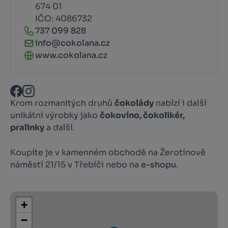
674 01
IČO: 4086732
737 099 828
info@cokolana.cz
www.cokolana.cz
Krom rozmanitých druhů
čokolády
nabízí i další
unikátní výrobky jako
čokovíno, čokolikér,
pralinky
a další.
Koupíte je v kamenném obchodě na Žerotínově
náměstí 21/15 v Třebíči nebo na
e-shopu
.
+
−