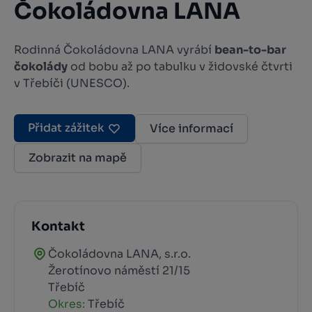
Čokoládovna LANA
Rodinná Čokoládovna LANA vyrábí
bean-to-bar
čokolády
od bobu až po tabulku v židovské čtvrti
v Třebíči (UNESCO).
Přidat zážitek
Více informací
Zobrazit na mapě
Kontakt
Čokoládovna LANA, s.r.o.
Žerotínovo náměstí 21/15
Třebíč
Okres:
Třebíč