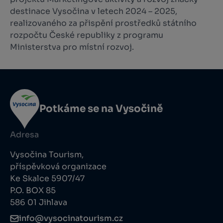
destinace Vysočina v letech 2024 – 2025,
realizovaného za přispění prostředků státního
rozpočtu České republiky z programu
Ministerstva pro místní rozvoj.
Potkáme se na Vysočině
Adresa
Vysočina Tourism,
příspěvková organizace
Ke Skalce 5907/47
P.O. BOX 85
586 01 Jihlava
info@vysocinatourism.cz