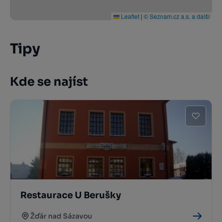
Leaflet
|
© Seznam.cz a.s. a další
Tipy
Kde se najíst
Restaurace U Berušky
Žďár nad Sázavou