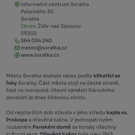
Informační centrum Svratka
Palackého 30
Svratka
Okres:
Žďár nad Sázavou
59202
564 034 240
mesto@svratka.cz
www.svratka.cz
Město Svratka dostalo název podle
klikatící se
řeky
Svratky. Část města stojí na české straně,
část na moravské. Hlavní náměstí Národního
povstání je dnes klidovou zónou.
Od nejstarších dob stávala v jeho středu
kaple sv.
Prokopa
a dřevěná kašna. V jednopatrovém
roubeném
Panském domě
se konaly všechny
kulturní akce.
Dřevěná kašna
byla roku 1843