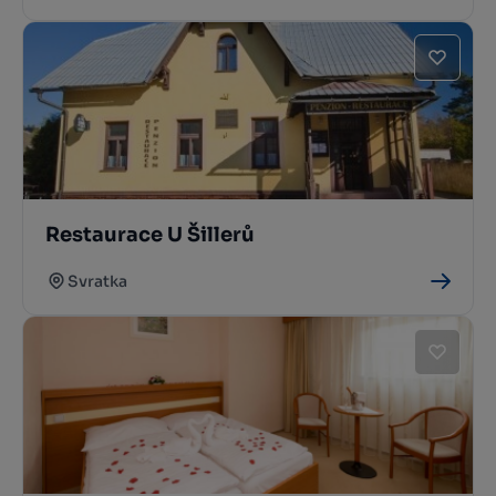
Restaurace U Šillerů
Svratka