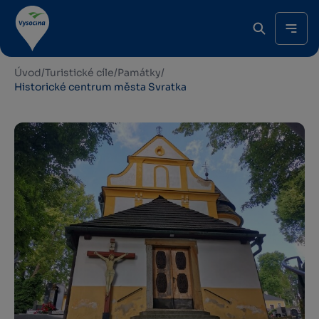
Úvod
/
Turistické cíle
/
Památky
/
Historické centrum města Svratka