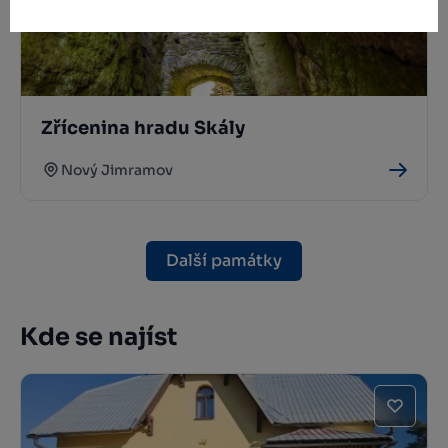
Zřícenina hradu Skály
Nový Jimramov
Další památky
Kde se najíst