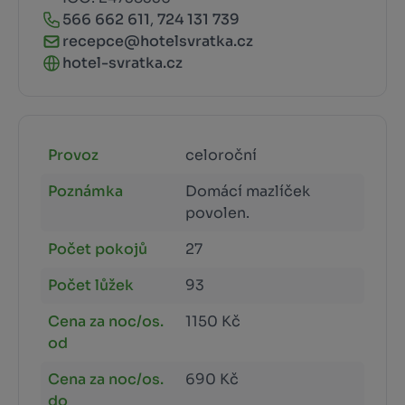
566 662 611
,
724 131 739
recepce@hotelsvratka.cz
hotel-svratka.cz
Provoz
celoroční
Poznámka
Domácí mazlíček
povolen.
Počet pokojů
27
Počet lůžek
93
Cena za noc/os.
1150 Kč
od
Cena za noc/os.
690 Kč
do