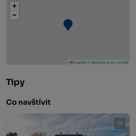
+
−
Leaflet
|
© Seznam.cz a.s. a další
Tipy
Co navštívit