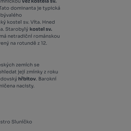
jemnickou
věž kostela sv.
Tato dominanta je typická
 bývalého
ký kostel sv. Víta. Hned
pa. Starobylý
kostel sv.
 má netradiční románskou
ený na rotundě z 12.
eských zemích se
hledat její zmínky z roku
idovský
hřbitov
. Barokní
ničena nacisty.
Bistro Sluníčko