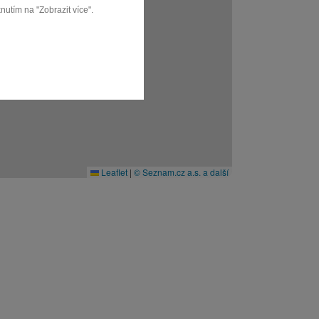
nutím na "Zobrazit více".
Leaflet
|
© Seznam.cz a.s. a další