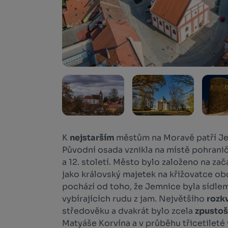
K
nejstarším
městům na Moravě patří Je
Původní osada vznikla na místě pohranič
a 12. století. Město bylo založeno na zač
jako královský majetek na křižovatce o
pochází od toho, že Jemnice byla sídle
vybírajících rudu z jam. Největšího
rozk
středověku a dvakrát bylo zcela
zpusto
Matyáše Korvína a v průběhu třicetileté 