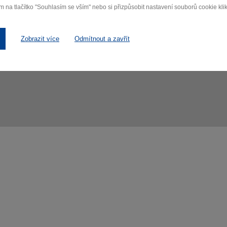
m na tlačítko "Souhlasím se vším" nebo si přizpůsobit nastavení souborů cookie klik
Zobrazit více
Odmítnout a zavřít