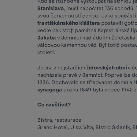
Kdo se rozhodne vystoupat na štíhlou 
Stanislava
, musí napočítat 136 schodů. 
svou červenou střechou. Jako součástí
františkánského kláštera
postavili gotic
vedle pak stojí památná Kapistránská lí
Jakuba
v Jemnici nad údolím Želetavky
válcovou kamennou věž. Byl totiž postav
století.
Jedna z nejstarších
židovských obcí
v č
nacházela právě v Jemnici. Poprvé lze do
1336. Dochovalo se třiadvacet domů a ž
synagoga
z roku 1649 byla v roce 1942 z
Co navštívit?
Bistra, restaurace:
Grand Hotel, U sv. Víta, Bistro Skleník, 