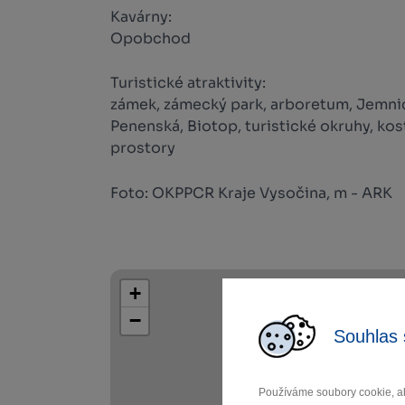
Kavárny:
Opobchod
Turistické atraktivity:
zámek, zámecký park, arboretum, Jemni
Penenská, Biotop, turistické okruhy, kos
prostory
Foto: OKPPCR Kraje Vysočina, m - ARK
+
−
Souhlas 
Používáme soubory cookie, ab