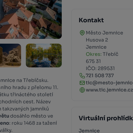
Kontakt
Město Jemnice
Husova 2
Jemnice
Okres:
Třebíč
675 31
IČO: 289531
721 508 737
mnice na Třebíčsku.
tic@mesto-jemnic
ního hradu z přelomu 11.
www.tic.jemnice.cz/
átku třináctého století
bchodních cest. Název
m takzvaných jamníků
větu
dosáhlo město ve
Virtuální prohlíd
šeno
: roku 1468 za tažení
války.
Jemnice