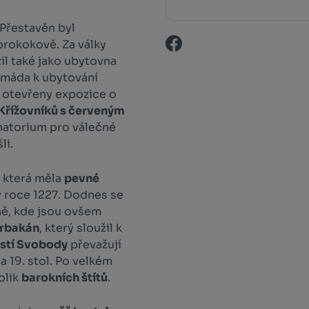
 Přestavěn byl
rokokově. Za války
žil také jako ubytovna
armáda k ubytování
 otevřeny expozice o
Křížovníků s červeným
anatorium pro válečné
li.
, která měla
pevné
 v roce 1227. Dodnes se
ně, kde jsou ovšem
rbakán
, který sloužil k
stí Svobody
převažují
 19. stol. Po velkém
olik
barokních štítů
.