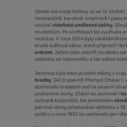
Zámek má svoje kořeny už ve 13. století.
renesančně, barokně, empírově i pseudo
ukrýval
vídeňské umělecké sbírky
. Slou
studentům. Po konfiskaci jej využívala 
mužstva. V roce 2014 byly návštěvníkům
druhé světové válce, které připravil řád
srdcem
. Jejich plán otevřít na zámku s
veterány se nepovedlo, a tak odtud odeš
Jemnice byla mezi prvními městy v kraji
hradby
. Dal ji opevnit Přemysl Otakar I.
dochovala hradební zeď na severní stra
postavené domy. Zčásti se zachoval i
ba
ochraně bojovníků. Na jemnickém
námě
patrové domy přestavěné většinou v 18. a
požáru v roce 1832 se zachovalo jen něk