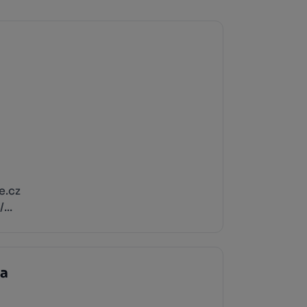
e.cz
...
ka