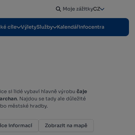
Moje zážitky
CZ
cké cíle
Výlety
Služby
Kalendář
Infocentra
ce si lidé vybaví hlavně výrobu
čaje
Barchan
. Najdou se tady ale důležité
ebo městské hradby.
íce informací
Zobrazit na mapě