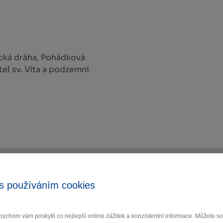
cká dráha, Pohádková
tel sv. Víta a podzemní
s používáním cookies
ychom vám poskytli co nejlepší online zážitek a konzistentní informace. Můžete 