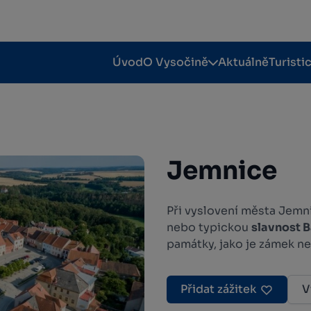
Úvod
O Vysočině
Aktuálně
Turisti
Jemnice
Při vyslovení města Jemni
nebo typickou
slavnost 
památky, jako je zámek n
Přidat zážitek
V