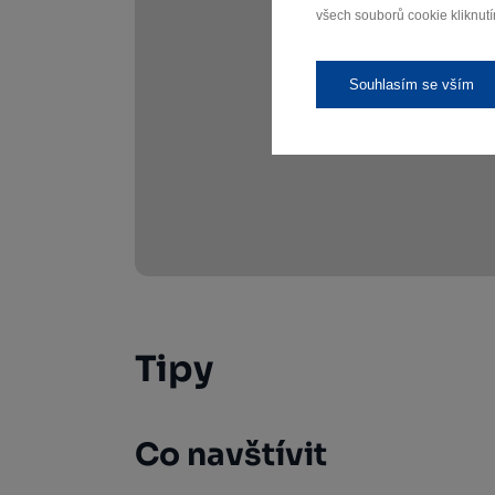
všech souborů cookie kliknutí
Souhlasím se vším
Tipy
Co navštívit