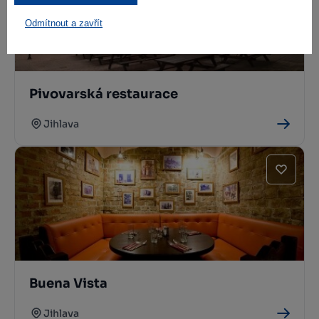
Odmítnout a zavřít
Pivovarská restaurace
Jihlava
Buena Vista
Jihlava