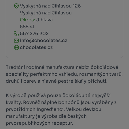
Vyskytná nad Jihlavou 126
Vyskytná nad Jihlavou
Okres:
Jihlava
588 41
567 276 202
info@chocolates.cz
chocolates.cz
Tradiční rodinná manufaktura nabízí čokoládové
speciality perfektního vzhledu, rozmanitých tvarů,
druhů i barev a hlavně pestré škály příchutí.
K výrobě používá pouze čokoládu té nejvyšší
kvality. Rovněž náplně bonbónů jsou vyráběny z
prvotřídních ingrediencí. Velkou devizou
manufaktury je výroba dle českých
prvorepublikových receptur.