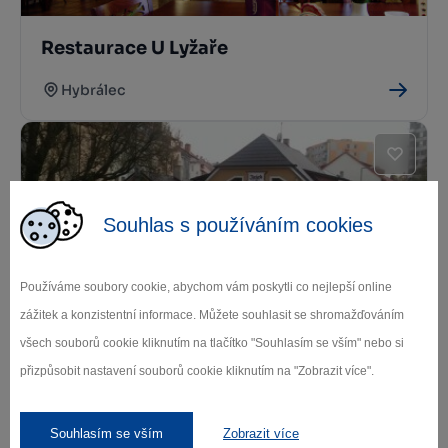
Restaurace U Lyžaře
Hybrálec
Souhlas s používáním cookies
Používáme soubory cookie, abychom vám poskytli co nejlepší online
Restaurace Na Hliništi
zážitek a konzistentní informace. Můžete souhlasit se shromažďováním
všech souborů cookie kliknutím na tlačítko "Souhlasím se vším" nebo si
Jihlava
přizpůsobit nastavení souborů cookie kliknutím na "Zobrazit více".
Souhlasím se vším
Zobrazit více