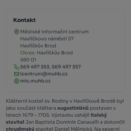
Kontakt
Městské informační centrum
Havlíčkovo náměstí 57
Havlíčkův Brod
Okres:
Havlíčkův Brod
580 01
569 497 353
,
569 497 357
icentrum@muhb.cz
mic.muhb.cz
Klášterní kostel sv. Rodiny v Havlíčkově Brodě byl
jako součást kláštera
augustiniánů
postaven v
letech 1679 – 1705. Výstavbu zahájil
italský
stavitel
Jan Baptista Dominik Canavalli a dokončil
chrudimský
stavitel Daniel Mělnický. Na severní