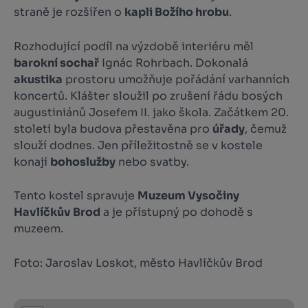
straně je rozšířen o
kapli Božího hrobu
.
Rozhodující podíl na výzdobě interiéru měl
barokní sochař
Ignác Rohrbach. Dokonalá
akustika
prostoru umožňuje pořádání varhanních
koncertů. Klášter sloužil po zrušení řádu bosých
augustiniánů Josefem II. jako škola. Začátkem 20.
století byla budova přestavěna pro
úřady
, čemuž
slouží dodnes. Jen příležitostně se v kostele
konají
bohoslužby
nebo svatby.
Tento kostel spravuje
Muzeum Vysočiny
Havlíčkův Brod
a je přístupný po dohodě s
muzeem.
Foto: Jaroslav Loskot, město Havlíčkův Brod