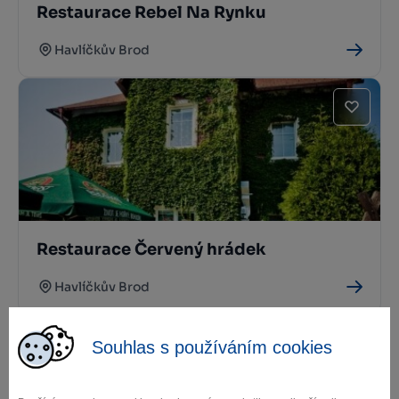
Restaurace Rebel Na Rynku
Havlíčkův Brod
Restaurace Červený hrádek
Havlíčkův Brod
Souhlas s používáním cookies