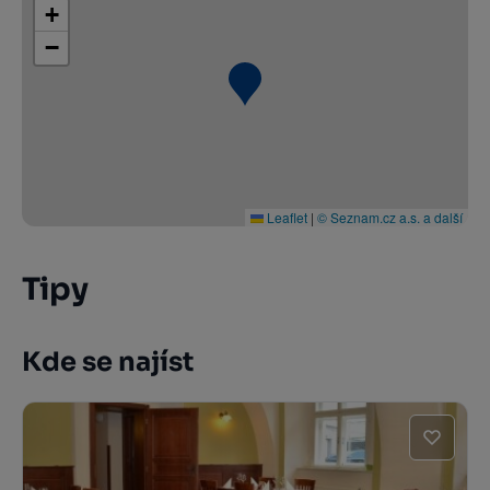
+
−
Leaflet
|
© Seznam.cz a.s. a další
Tipy
Kde se najíst