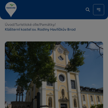
Úvod
/
Turistické cíle
/
Památky
/
Klášterní kostel sv. Rodiny Havlíčkův Brod