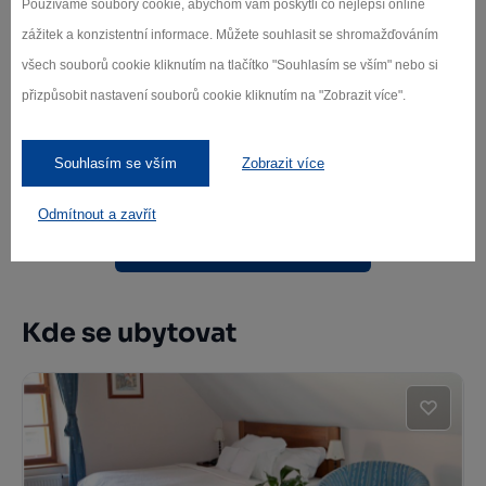
Používáme soubory cookie, abychom vám poskytli co nejlepší online
zážitek a konzistentní informace. Můžete souhlasit se shromažďováním
všech souborů cookie kliknutím na tlačítko "Souhlasím se vším" nebo si
přizpůsobit nastavení souborů cookie kliknutím na "Zobrazit více".
Kafe v Parku
Havlíčkův Brod
Souhlasím se vším
Zobrazit více
Odmítnout a zavřít
Další stravovací zařízení
Kde se ubytovat