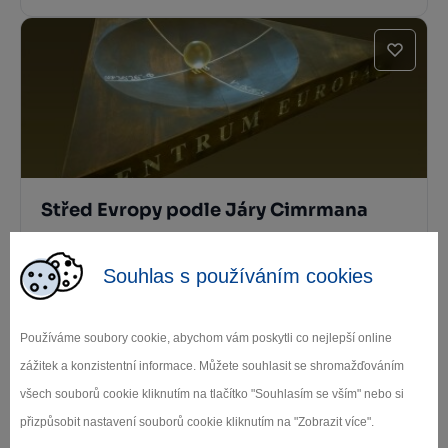
Střed Evropy podle Járy Cimrmana
Havlíčkův Brod
Souhlas s používáním cookies
Používáme soubory cookie, abychom vám poskytli co nejlepší online
zážitek a konzistentní informace. Můžete souhlasit se shromažďováním
všech souborů cookie kliknutím na tlačítko "Souhlasím se vším" nebo si
přizpůsobit nastavení souborů cookie kliknutím na "Zobrazit více".