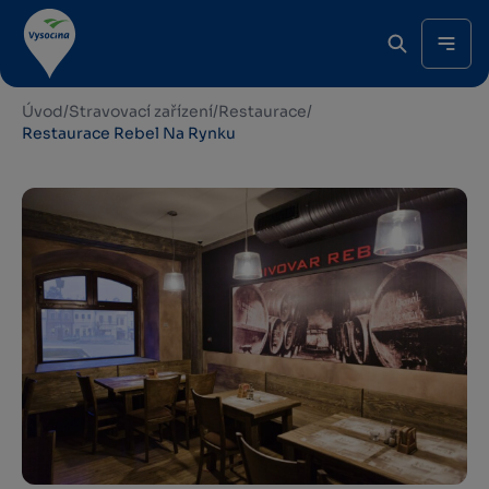
Úvod
/
Stravovací zařízení
/
Restaurace
/
Restaurace Rebel Na Rynku