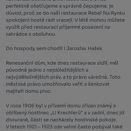
perfektně ošetřujeme a správně čepujeme, je
důvod, proč se do naší restaurace Rebel Na Rynku
spokojení hosté rádi vracejí. V létě mohou můžete
využít před restaurací příjemné posezení na
zahrádce s obsluhou.
Do hospody sem chodil i Jaroslav Hašek
Renesanční dům, kde dnes restaurace sídlí, měl
původně jedno z nejdůležitějších a
nejvýdělečnějších práv, a to právo várečné. Toto
městské právo umožňovalo vařit a šenkovat
majiteli domu pivo.
V roce 1906 byl v přízemí domu zřízen známý a
oblíbený hostinec „U Krechlerů“ a v zadní, dnes již
zbourané, části se nacházely hostinské pokoje.
V letech 1921 – 1923 zde velmi často pobýval také