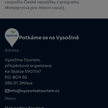
rozpočtu České republiky z programu
Ministerstva pro místní rozvoj.
Potkáme se na Vysočině
Adresa
Vysočina Tourism,
příspěvková organizace
Ke Skalce 5907/47
P.O. BOX 85
586 01 Jihlava
info@vysocinatourism.cz
Menu