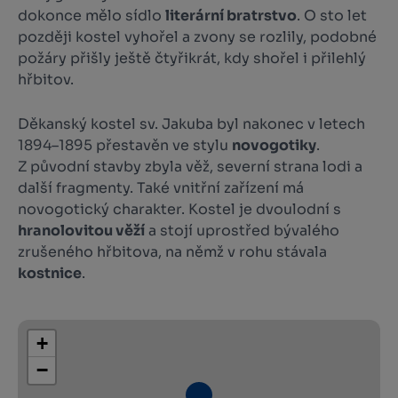
dokonce mělo sídlo
literární bratrstvo
. O sto let
později kostel vyhořel a zvony se rozlily, podobné
požáry přišly ještě čtyřikrát, kdy shořel i přilehlý
hřbitov.
Děkanský kostel sv. Jakuba byl nakonec v letech
1894–1895 přestavěn ve stylu
novogotiky
.
Z původní stavby zbyla věž, severní strana lodi a
další fragmenty. Také vnitřní zařízení má
novogotický charakter. Kostel je dvoulodní s
hranolovitou věží
a stojí uprostřed bývalého
zrušeného hřbitova, na němž v rohu stávala
kostnice
.
+
−