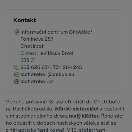
Kontakt
Informační centrum Chotěboř
Fominova 257
Chotěboř
Okres:
Havlíčkův Brod
583 01
569 626 634
,
734 264 245
icchotebor@cekus.eu
icchotebor.cz
V druhé polovině 13. století přišli do Chotěboře
na Havlíčkobrodsku
žďárští cisterciáci
a postavili
v místech dnešního dvora
malý klášter
. Řeholníci
ho opustili v dobách husitských válek a stal se
z něj gotický farní kostel. V 16. století tam