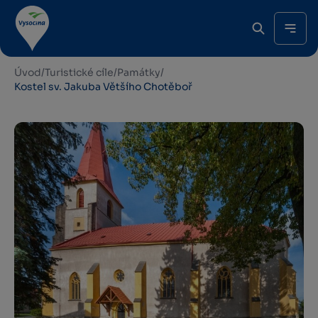
Úvod
/
Turistické cíle
/
Památky
/
Kostel sv. Jakuba Většího Chotěboř