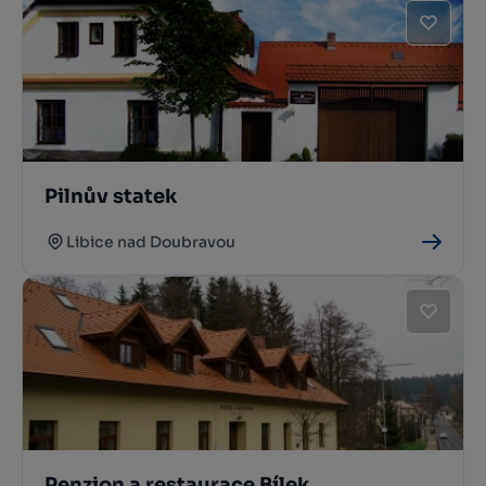
Pilnův statek
Libice nad Doubravou
Penzion a restaurace Bílek