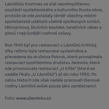
Lázničkův hostinec se stal neodmyslitenou
součástí společenského a kulturního života obce,
protože se zde pořádaly téměř všechny místní
společenské události včetně spolkových schůzí,
tělovýchovy, školních besídek, tanečních zábav a
plesů i nejrůznější rodinné oslavy.
Rok 1949 byl pro restauraci u Lázničků kritický,
díky režimu byla restaurace vyvlastněna a
převedena do družstva Pokrok, které pronajímalo
restauraci spotřebnímu družstvu Jednota, která
zde provozovala restauraci „U kříže“ (které se
nadále říkalo „U Lázničků“) až do roku 1990. Po
celou historii zde však nadále pracovali členové
rodiny Lázničků avšak pouze jako zaměstnanci.
Foto:
www.ulaznicku.cz