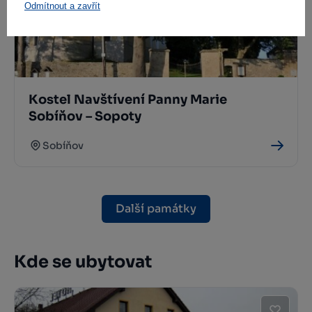
Odmítnout a zavřít
Kostel Navštívení Panny Marie
Sobíňov – Sopoty
Sobíňov
Další památky
Kde se ubytovat