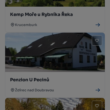
Kemp Moře u Rybníka Řeka
Krucemburk
Penzion U Pecinů
Ždírec nad Doubravou