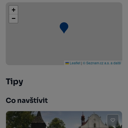
+
−
Leaflet
|
© Seznam.cz a.s. a další
Tipy
Co navštívit