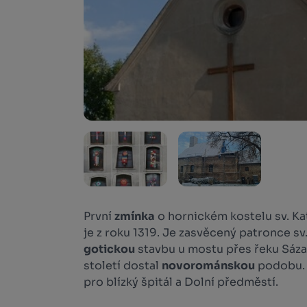
První
zmínka
o hornickém kostelu sv. Ka
je z roku 1319. Je zasvěcený patronce sv
gotickou
stavbu u mostu přes řeku Sázava
století dostal
novorománskou
podobu. 
pro blízký špitál a Dolní předměstí.