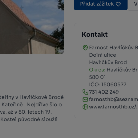
Přidat zážitek
V
Kontakt
Farnost Havlíčkův 
Dolní ulice
Havlíčkův Brod
Okres:
Havlíčkův B
580 01
IČO: 15060527
731 402 249
teřiny v Havlíčkově Brodě
farnosthb@seznam
. Kateřině. Nejdříve šlo o
www.farnosthb.cz/..
, až v 80. letech 19.
Kostel původně sloužil