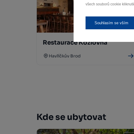
všech souborů cookie kliknutí
Souhlasím se vším
Restaurace Kozlovna
Havlíčkův Brod
Kde se ubytovat