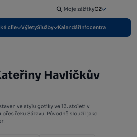
Moje zážitky
CZ
cké cíle
Výlety
Služby
Kalendář
Infocentra
Kateřiny Havlíčkův
staven ve stylu gotiky ve 13. století v
 přes řeku Sázavu. Původně sloužil jako
er.