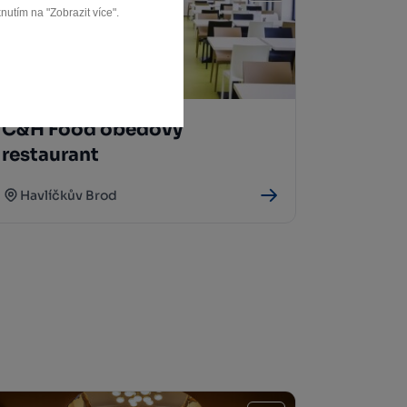
nutím na "Zobrazit více".
C&H Food obědový
restaurant
Havlíčkův Brod