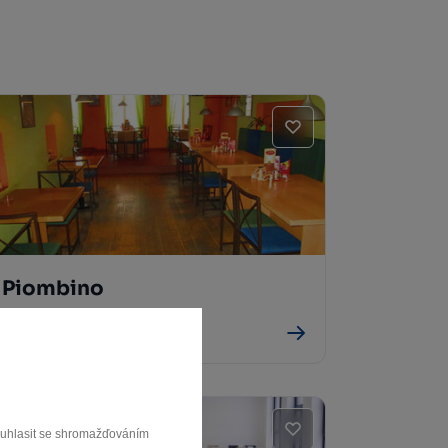
Piombino
Havlíčkův Brod
souhlasit se shromažďováním