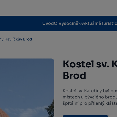
Úvod
O Vysočině
Aktuálně
Turisti
iny Havlíčkův Brod
Kostel sv. 
Brod
Kostel sv. Kateřiny byl po
místech u bývalého brodu
špitální pro přilehlý klášt