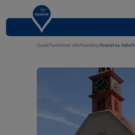
Úvod
/
Turistické cíle
/
Památky
/
Kostel sv. Kateř