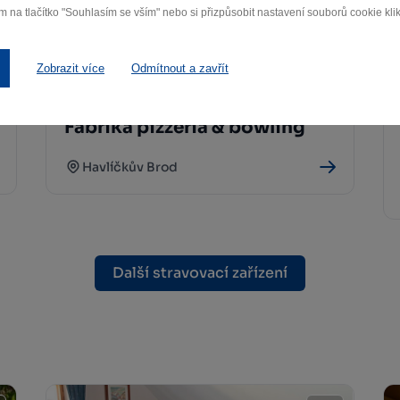
m na tlačítko "Souhlasím se vším" nebo si přizpůsobit nastavení souborů cookie klik
Zobrazit více
Odmítnout a zavřít
Fabrika pizzeria & bowling
Havlíčkův Brod
Další stravovací zařízení