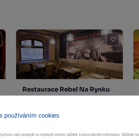
Restaurace Rebel Na Rynku
Havlíčkův Brod
s používáním cookies
ychom vám poskytli co nejlepší online zážitek a konzistentní informace. Můžete 