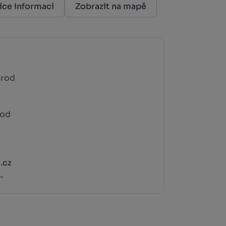
íce informací
Zobrazit na mapě
Brod
rod
.cz
.