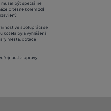
, musel být speciálně
házelo těsně kolem zdí
 uzavřený.
farnost ve spolupráci se
u kotela byla vyhlášená
 dary města, dotace
veřejnosti a opravy