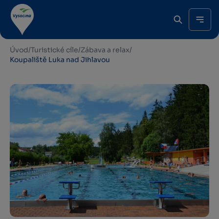
Úvod
/
Turistické cíle
/
Zábava a relax
/
Koupaliště Luka nad Jihlavou