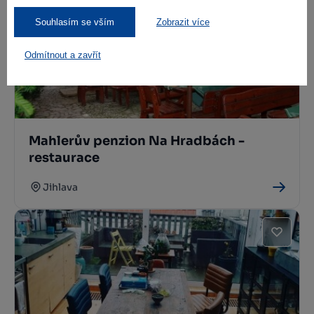
Souhlasím se vším
Zobrazit více
Odmítnout a zavřít
Mahlerův penzion Na Hradbách -
restaurace
Jihlava