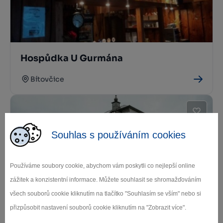
Hospůdka U Gurmána
Bítovčice
Souhlas s používáním cookies
Používáme soubory cookie, abychom vám poskytli co nejlepší online
zážitek a konzistentní informace. Můžete souhlasit se shromažďováním
Restaurace Rytířsko
všech souborů cookie kliknutím na tlačítko "Souhlasím se vším" nebo si
přizpůsobit nastavení souborů cookie kliknutím na "Zobrazit více".
Jamné u Jihlavy