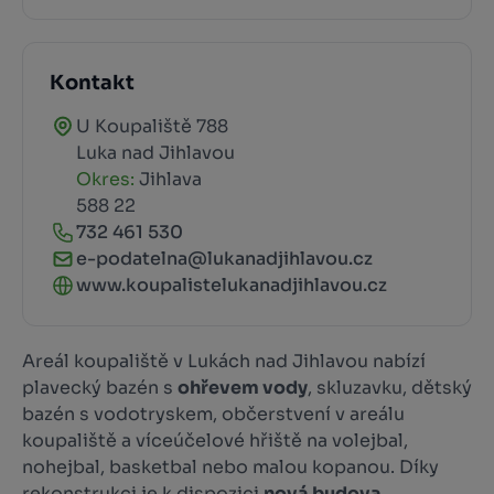
Kontakt
U Koupaliště 788
Luka nad Jihlavou
Okres:
Jihlava
588 22
732 461 530
e-podatelna@lukanadjihlavou.cz
www.koupalistelukanadjihlavou.cz
Areál koupaliště v Lukách nad Jihlavou nabízí
plavecký bazén s
ohřevem vody
, skluzavku, dětský
bazén s vodotryskem, občerstvení v areálu
koupaliště a víceúčelové hřiště na volejbal,
nohejbal, basketbal nebo malou kopanou. Díky
rekonstrukci je k dispozici
nová budova