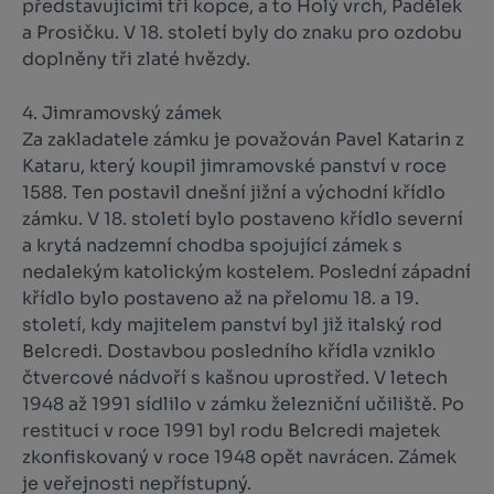
představujícími tři kopce, a to Holý vrch, Padělek
a Prosičku. V 18. století byly do znaku pro ozdobu
doplněny tři zlaté hvězdy.
4. Jimramovský zámek
Za zakladatele zámku je považován Pavel Katarin z
Kataru, který koupil jimramovské panství v roce
1588. Ten postavil dnešní jižní a východní křídlo
zámku. V 18. století bylo postaveno křídlo severní
a krytá nadzemní chodba spojující zámek s
nedalekým katolickým kostelem. Poslední západní
křídlo bylo postaveno až na přelomu 18. a 19.
století, kdy majitelem panství byl již italský rod
Belcredi. Dostavbou posledního křídla vzniklo
čtvercové nádvoří s kašnou uprostřed. V letech
1948 až 1991 sídlilo v zámku železniční učiliště. Po
restituci v roce 1991 byl rodu Belcredi majetek
zkonfiskovaný v roce 1948 opět navrácen. Zámek
je veřejnosti nepřístupný.