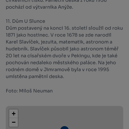
církevních tisků. Pamětní deska z roku 1936
pochází od výtvarníka Anýže.
11. Dům U Slunce
Dům postavený na konci 16. století sloužil od roku
1871 jako hostinec. V roce 1678 se zde narodil
Karel Slavíček, jezuita, matematik, astronom a
hudebník. Slavíček působil jako astronom téměř
20 let na císařském dvoře v Pekingu, kde je také
pochován nedaleko městského paláce. Na jeho
rodném domě v Jimramově byla v roce 1995
umístěna pamětní deska.
Foto: Miloš Neuman
+
−