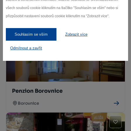
všech souborů cookie kliknutím na tlačítko "Souhlasím se vším" nebo si
Občerstvení před Lominkou
přizpůsobit nastavení souborů cookie kliknutím na "Zobrazit více".
Javorek
Souhlasím se vším
Zobrazit více
Odmítnout a zavřít
Penzion Borovnice
Borovnice