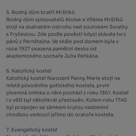
5. Rodný dům bratří Mrštíků
Rodný dům spisovatelů Aloise a Viléma Mrštíků
stojí na skalnatém ostrohu nad soutokem Svratky
s Fryšávkou. Zde podle pověsti kdysi stávala tvrz
pánů z Pernštejna. Ve skále pod domem byla v
roce 1927 osazena pamětní deska od
akademického sochaře Julia Pelikána.
6. Katolický kostel
Katolický kostel Narození Panny Marie stojí na
místě původního gotického kostela, první
písemná zmínka o něm pochází z roku 1361. Kostel
i s věží byl několikrát přestavěn. Kolem roku 1740
byl propojen se zámkem krytou nadzemní
chodbou vedoucí přímo do oratoře kostela.
7. Evangelický kostel