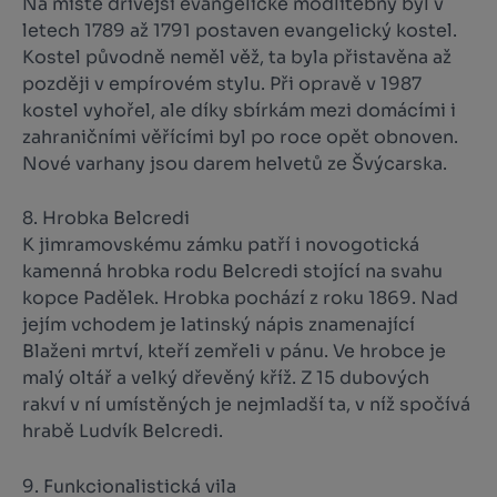
Na místě dřívější evangelické modlitebny byl v
letech 1789 až 1791 postaven evangelický kostel.
Kostel původně neměl věž, ta byla přistavěna až
později v empírovém stylu. Při opravě v 1987
kostel vyhořel, ale díky sbírkám mezi domácími i
zahraničními věřícími byl po roce opět obnoven.
Nové varhany jsou darem helvetů ze Švýcarska.
8. Hrobka Belcredi
K jimramovskému zámku patří i novogotická
kamenná hrobka rodu Belcredi stojící na svahu
kopce Padělek. Hrobka pochází z roku 1869. Nad
jejím vchodem je latinský nápis znamenající
Blaženi mrtví, kteří zemřeli v pánu. Ve hrobce je
malý oltář a velký dřevěný kříž. Z 15 dubových
rakví v ní umístěných je nejmladší ta, v níž spočívá
hrabě Ludvík Belcredi.
9. Funkcionalistická vila