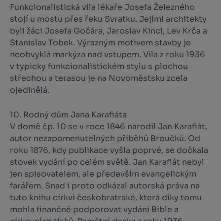
Funkcionalistická vila lékaře Josefa Železného
stojí u mostu přes řeku Svratku. Jejími architekty
byli žáci Josefa Gočára, Jaroslav Kincl, Lev Krča a
Stanislav Tobek. Výrazným motivem stavby je
neobvyklá markýza nad vstupem. Vila z roku 1936
v typicky funkcionalistickém stylu s plochou
střechou a terasou je na Novoměstsku zcela
ojedinělá.
10. Rodný dům Jana Karafiáta
V domě čp. 10 se v roce 1846 narodil Jan Karafiát,
autor nezapomenutelných příběhů Broučků. Od
roku 1876, kdy publikace vyšla poprvé, se dočkala
stovek vydání po celém světě. Jan Karafiát nebyl
jen spisovatelem, ale především evangelickým
farářem. Snad i proto odkázal autorská práva na
tuto knihu církvi českobratrské, která díky tomu
mohla finančně podporovat vydání Bible a