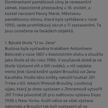
Dominantami památkové zóny je renesanční
zámek, klasicistně přestavěný v 18. století, a
kostel narození Panny Marie. Městskou
památkovou zónou, která byla vyhlášena v roce
1990, vede prohlídkový okruh s 11 zastaveními. Ta
jsou označena na fasádách objektů.
1. Bývalá škola "U sv. Jana"
Budova byla vystavěna hrabětem Antonínem
Belcredi v roce 1801 v klasicistním slohu a sloužila
jako škola až do roku 1986. V současné době je ve
škole Výstavní síň a Síň rodáků, v níž najdete
mimo jiné různá knižní vydání Broučků od Jana
Karafiáta. Podle této knížky natočil loutkař Jiří
Trnka v 60. letech filmové Broučky. Loutkový
výjev, který je dnes vystaven v Jimramově vytvořil
Jiří Trnka původně již pro světovou výstavu Expo
1938 v New Yorku. Kvůli válce se však výstava
nekonala a Broučci tak byli vystaveni až na