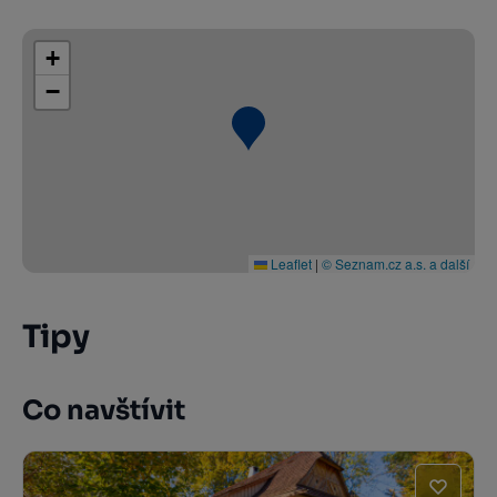
+
−
Leaflet
|
© Seznam.cz a.s. a další
Tipy
Co navštívit