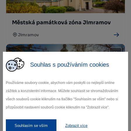
Městská památková zóna Jimramov
Jimramov
Souhlas s používáním cookies
Používáme soubory cookie, abychom vám poskytli co nejlepší online
zážitek a konzistentní informace. Můžete souhlasit se shromažďováním
Kostel sv. Kunhuty Nové Město na
všech souborů cookie kliknutím na tlačítko "Souhlasím se vším" nebo si
Moravě
přizpůsobit nastavení souborů cookie kliknutím na "Zobrazit více".
Nové Město na Moravě
Souhlasím se vším
Zobrazit více