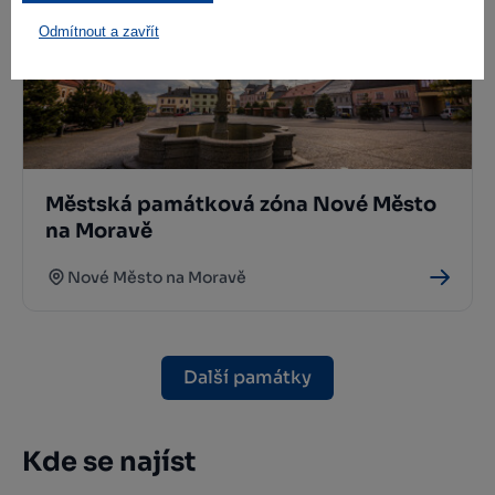
Odmítnout a zavřít
Městská památková zóna Nové Město
na Moravě
Nové Město na Moravě
Další památky
Kde se najíst