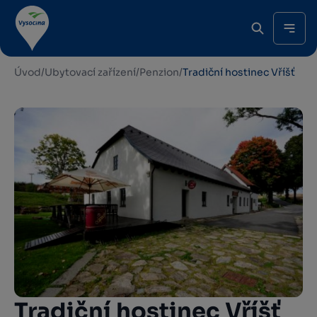
Úvod
/
Ubytovací zařízení
/
Penzion
/
Tradiční hostinec Vříšť
Tradiční hostinec Vříšť