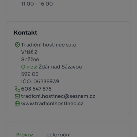
11.00 - 16,00
Kontakt
Tradiční hostinec s.r.o.
Vříšť 2
Sněžné
Okres:
Žďár nad Sázavou
592 03
IČO: 06238939
603 547 576
tradicni.hostinec@seznam.cz
www.tradicnihostinec.cz
Provoz
celoroční