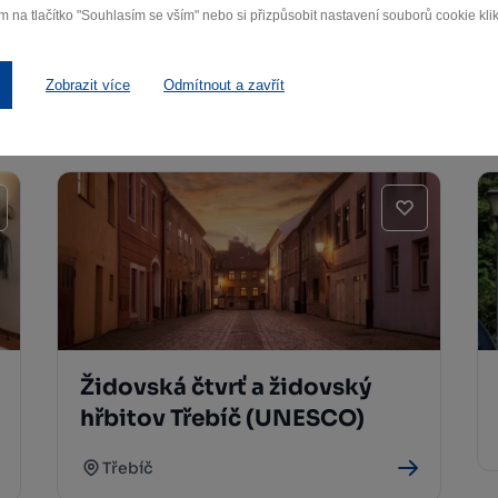
m na tlačítko "Souhlasím se vším" nebo si přizpůsobit nastavení souborů cookie klik
Zobrazit více
Odmítnout a zavřít
Židovská čtvrť a židovský
hřbitov Třebíč (UNESCO)
Třebíč