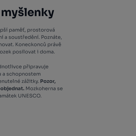
 myšlenky
pší paměť, prostorová
ní a soustředění. Poznáte,
novat. Koneckonců právě
mozek posilovat i doma.
dnotlivce připravuje
ku a schopnostem
nutelné zážitky.
Pozor,
 objednat.
Mozkoherna se
 památek UNESCO.