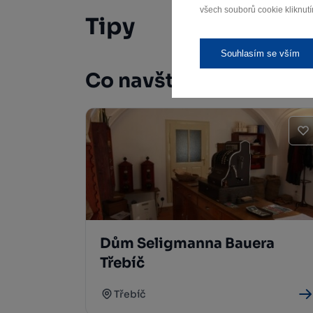
všech souborů cookie kliknutí
Tipy
Souhlasím se vším
Co navštívit
Dům Seligmanna Bauera
Třebíč
Třebíč