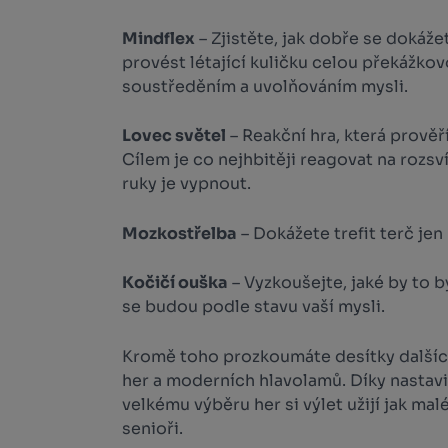
Mindflex
– Zjistěte, jak dobře se dokáže
provést létající kuličku celou překážko
soustředěním a uvolňováním mysli.
Lovec světel
– Reakční hra, která prověří
Cílem je co nejhbitěji reagovat na roz
ruky je vypnout.
Mozkostřelba
– Dokážete trefit terč je
Kočičí ouška
– Vyzkoušejte, jaké by to b
se budou podle stavu vaší mysli.
Kromě toho prozkoumáte desítky další
her a moderních hlavolamů. Díky nastavi
velkému výběru her si výlet užijí jak malé
senioři.