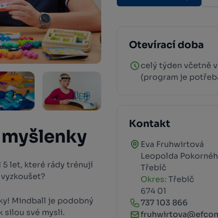
Otevírací doba
celý týden včetně 
(program je potřeb
Kontakt
 myšlenky
Eva Fruhwirtová
Leopolda Pokornéh
 let, které rády trénují
Třebíč
e vyzkoušet?
Okres:
Třebíč
674 01
ky! Mindball je podobný
737 103 866
 silou své mysli.
fruhwirtova@efco