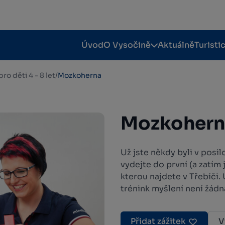
Úvod
O Vysočině
Aktuálně
Turisti
pro děti 4 - 8 let
/
Mozkoherna
Mozkohern
Už jste někdy byli v posi
vydejte do první (a zatím
kterou najdete v Třebíči. U
trénink myšlení není žádn
Přidat zážitek
V