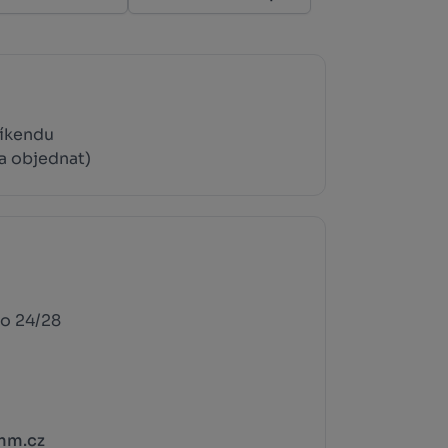
víkendu
a objednat)
o 24/28
mm.cz