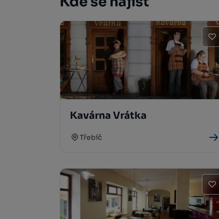
Kde se najíst
Kavárna Vrátka
Třebíč