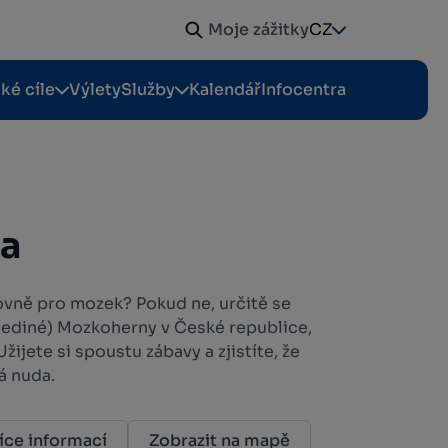
Moje zážitky
CZ
cké cíle
Výlety
Služby
Kalendář
Infocentra
a
lovně pro mozek? Pokud ne, určitě se
 jediné) Mozkoherny v České republice,
žijete si spoustu zábavy a zjistíte, že
á nuda.
íce informací
Zobrazit na mapě