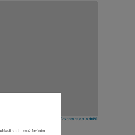
Leaflet
|
© Seznam.cz a.s. a další
souhlasit se shromažďováním