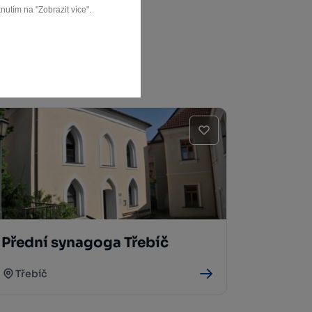
nutím na "Zobrazit více".
Přední synagoga Třebíč
Třebíč