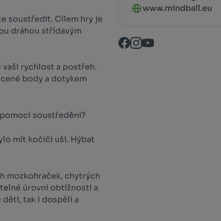
www.mindball.eu
te soustředit. Cílem hry je
vou dráhou střídavým
 vaši rychlost a postřeh.
svícené body a dotykem
n pomocí soustředění?
ylo mít kočičí uši. Hýbat
ch mozkohraček, chytrých
telné úrovni obtížnosti a
 děti, tak i dospělí a