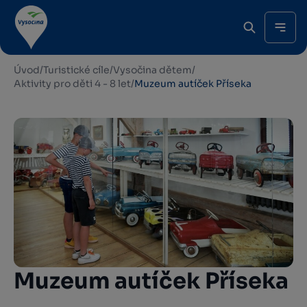
Úvod
/
Turistické cíle
/
Vysočina dětem
/
Aktivity pro děti 4 - 8 let
/
Muzeum autíček Příseka
Muzeum autíček Příseka