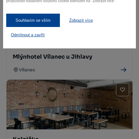
přizpůsobit nastavení souborů cookie kliknutím na "Zobrazit více".
Souhlasím se vším
Zobrazit více
Odmítnout a zavřít
Mlýnhotel Vílanec u Jihlavy
Vílanec