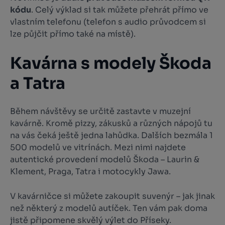
kódu
. Celý výklad si tak můžete přehrát přímo ve
vlastním telefonu (telefon s audio průvodcem si
lze půjčit přímo také na místě).
Kavárna s modely Škoda
a Tatra
Během návštěvy se určitě zastavte v muzejní
kavárně. Kromě pizzy, zákusků a různých nápojů tu
na vás čeká ještě jedna lahůdka. Dalších bezmála 1
500 modelů ve vitrínách. Mezi nimi najdete
autentické provedení modelů Škoda – Laurin &
Klement, Praga, Tatra i motocykly Jawa.
V kavárničce si můžete zakoupit suvenýr – jak jinak
než některý z modelů autíček. Ten vám pak doma
jistě připomene skvělý výlet do Příseky.