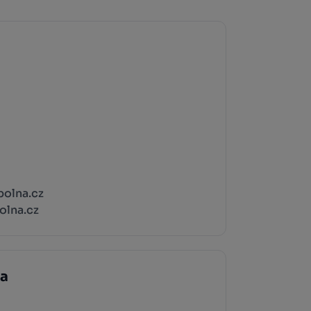
olna.cz
lna.cz
ka