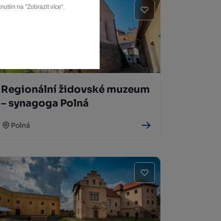
nutím na "Zobrazit více".
Regionální židovské muzeum
– synagoga Polná
Polná