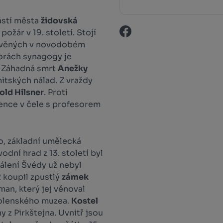
ástí města
židovská
požár v 19. století. Stojí
avěných v novodobém
torách synagogy je
. Záhadná smrt
Anežky
itských nálad. Z vraždy
old Hilsner
. Proti
gence v čele s profesorem
ko, základní umělecká
dní hrad z 13. století byl
pálení Švédy už nebyl
 koupil zpustlý
zámek
an, který jej věnoval
olenského muzea.
Kostel
y z Pirkštejna. Uvnitř jsou