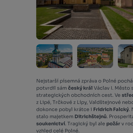
Nejstarší písemná zpráva o Polné pochá
potvrdil sám
český král
Václav I. Město 
strategických obchodních cest. Ve
stře
z Lipé, Trčkové z Lípy, Valdštejnové neb
dokonce pobyl krátce i
Fridrich Falcký
.
stalo majetkem
Ditrichštejnů
. Prosperit
soukenictví
. Tragický byl ale
požár
v roc
vzhled celé Polné.