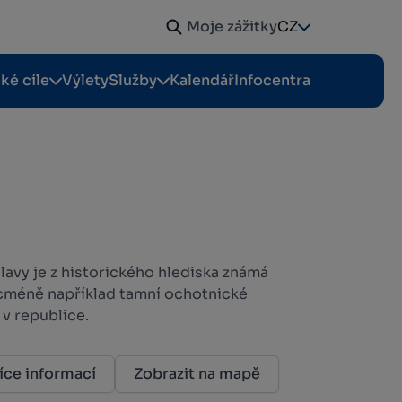
Moje zážitky
CZ
cké cíle
Výlety
Služby
Kalendář
Infocentra
avy je z historického hlediska známá
icméně například tamní ochotnické
 v republice.
íce informací
Zobrazit na mapě