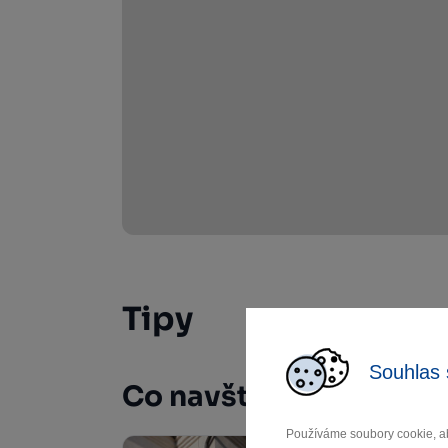
Tipy
Souhlas 
Co navštívit
Používáme soubory cookie, ab