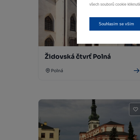
všech souborů cookie kliknutí
Souhlasím se vším
Židovská čtvrť Polná
Polná