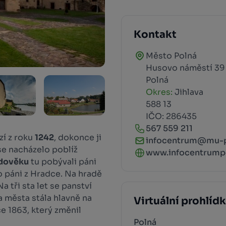
Kontakt
Město Polná
Husovo náměstí 39
Polná
Okres:
Jihlava
588 13
IČO: 286435
567 559 211
zí z roku
1242
, dokonce ji
infocentrum@mu-p
se nacházelo poblíž
www.infocentrumpo
dověku
tu pobývali páni
o páni z Hradce. Na hradě
 Na tři sta let se panství
a města stála hlavně na
Virtuální prohlíd
e 1863, který změnil
Polná