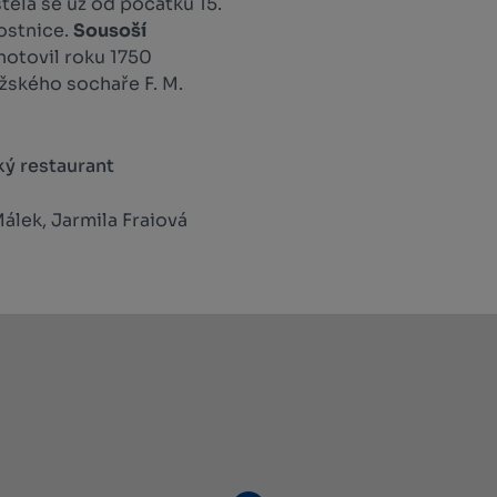
stela se už od počátku 15.
kostnice.
Sousoší
otovil roku 1750
žského sochaře F. M.
ý restaurant
álek, Jarmila Fraiová