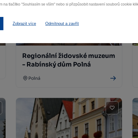
m na tlačítko "Souhlasím se vším" nebo si přizpůsobit nastavení souborů cookie klik
Zobrazit více
Odmítnout a zavřít
Regionální židovské muzeum
- Rabínský dům Polná
Polná