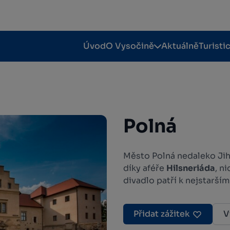
Úvod
O Vysočině
Aktuálně
Turisti
Polná
Město Polná nedaleko Jihl
díky aféře
Hilsneriáda
, n
divadlo patří k nejstarším
Přidat zážitek
V