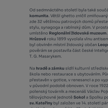
Od sedmnáctého století byla také souč
komunita
. Větší ghetto zničil zmiňovaný 
zde 32 většinou patrových domů přest
stylu, synagoga a rabínský dům. V pros
umístěno
Regionální židovské muzeum
Hrůzové
roku 1899 vyvolala vlnu antisem
byl obviněn místní židovský občan
Leop
pověrám se postavila část české inteli
T. G. Masarykem.
Na
hradě a zámku
sídlí kulturní středis
škola nebo restaurace s ubytováním. Půvo
přestavěn v gotice, v renesanci a po vy
v původní podobě obnoven. V roce 1922
polenský továrník a mecenáš Václav Pojm
tělovýchovné jednotě
Sokol
a Spolku p
sv. Kateřiny
byl založen ve 14. století pán