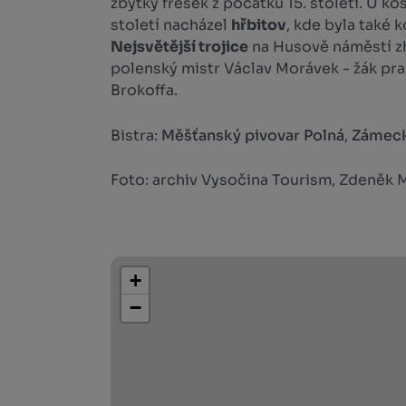
zbytky fresek z počátku 15. století. U ko
století nacházel
hřbitov
, kde byla také 
Nejsvětější trojice
na Husově náměstí zh
polenský mistr Václav Morávek - žák pra
Brokoffa.
Bistra:
Měšťanský pivovar Polná
,
Zámeck
Foto: archiv Vysočina Tourism, Zdeněk M
+
−