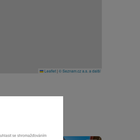
Leaflet
|
© Seznam.cz a.s. a další
souhlasit se shromažďováním