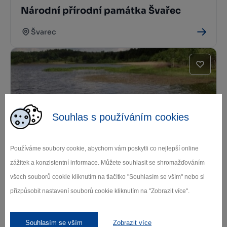
Národní přírodní památka Švařec
Švarec
Souhlas s používáním cookies
Národní přírodní památka Zhejral
Používáme soubory cookie, abychom vám poskytli co nejlepší online
zážitek a konzistentní informace. Můžete souhlasit se shromažďováním
Žďár nad Sázavou
všech souborů cookie kliknutím na tlačítko "Souhlasím se vším" nebo si
přizpůsobit nastavení souborů cookie kliknutím na "Zobrazit více".
Souhlasím se vším
Zobrazit více