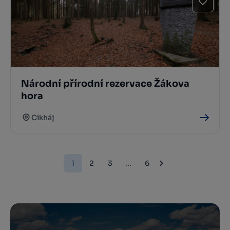
Národní přírodní rezervace Žákova
hora
Cikháj
1
2
3
...
6