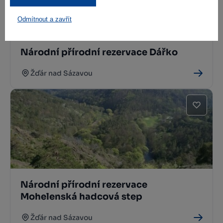
Odmítnout a zavřít
Národní přírodní rezervace Dářko
Žďár nad Sázavou
Národní přírodní rezervace
Mohelenská hadcová step
Žďár nad Sázavou