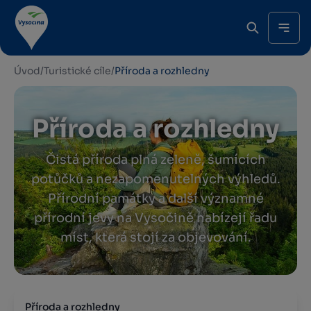
Úvod
/
Turistické cíle
/
Příroda a rozhledny
Příroda a rozhledny
Čistá příroda plná zeleně, šumících
potůčků a nezapomenutelných výhledů.
Přírodní památky a další významné
přírodní jevy na Vysočině nabízejí řadu
míst, která stojí za objevování.
Příroda a rozhledny