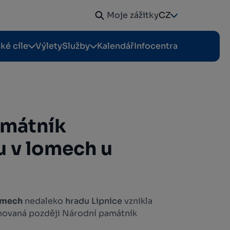
Moje zážitky
CZ
cké cíle
Výlety
Služby
Kalendář
Infocentra
amátník
 v lomech u
omech
nedaleko
hradu Lipnice
vznikla
novaná později Národní památník