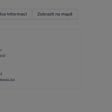
íce informací
Zobrazit na mapě
u
rod
z
avou.cz