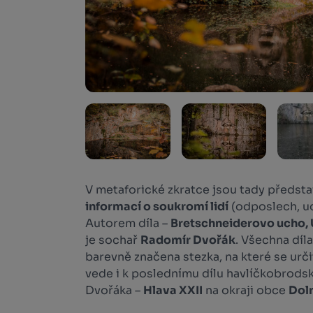
V metaforické zkratce jsou tady předst
informací o soukromí lidí
(odposlech, ud
Autorem díla –
Bretschneiderovo ucho, Ú
je sochař
Radomír Dvořák
. Všechna díl
barevně značena stezka, na které se urči
vede i k poslednímu dílu havlíčkobrod
Dvořáka –
Hlava XXII
na okraji obce
Dol