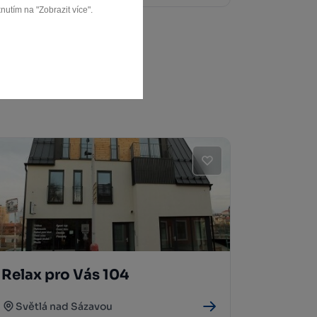
nutím na "Zobrazit více".
Relax pro Vás 104
Světlá nad Sázavou