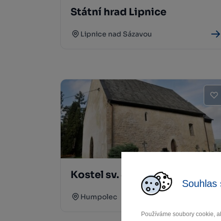
Státní hrad Lipnice
Lipnice nad Sázavou
Kostel sv. Jiří v Řečici
Souhlas 
Humpolec
Používáme soubory cookie, ab