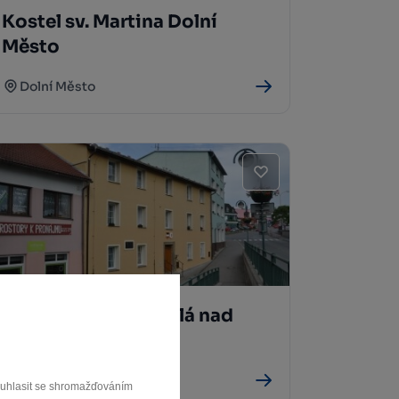
Kostel sv. Martina Dolní
Město
Dolní Město
Městský špitál Světlá nad
Sázavou
Světlá nad Sázavou
souhlasit se shromažďováním