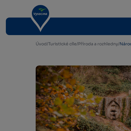
Úvod
/
Turistické cíle
/
Příroda a rozhledny
/
Národ