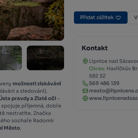
Přidat zážitek
V
Kontakt
Lipnice nad Sázavo
Okres:
Havlíčkův B
582 32
569 486 139
aveny
možnosti získávání
mesto@lipnicens.c
ávání a sledování).
www.lipnicenadsaz
sta pravdy a Zlaté oči
–
a spojuje příjemná, dobře
tě neztratíte. Značka
ského sochaře Radomír
ní Město
.