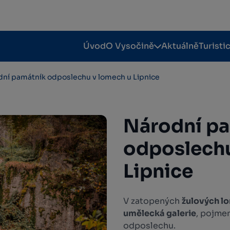
Úvod
O Vysočině
Aktuálně
Turisti
ní památník odposlechu v lomech u Lipnice
Národní p
odposlechu
Lipnice
V zatopených
žulových l
umělecká galerie
, pojme
odposlechu.