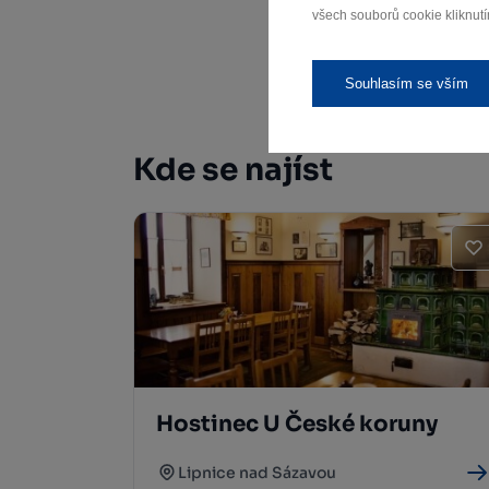
všech souborů cookie kliknutí
Souhlasím se vším
Kde se najíst
Hostinec U České koruny
Lipnice nad Sázavou