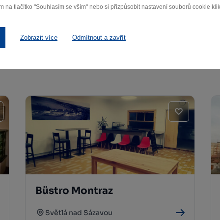
m na tlačítko "Souhlasím se vším" nebo si přizpůsobit nastavení souborů cookie klik
Další památky
Zobrazit více
Odmítnout a zavřít
Büstro Montraz
Světlá nad Sázavou