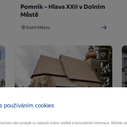
Pomník – Hlava XXII v Dolním
Městě
Dolní Město
Kostel sv. Markéty Loukov
s používáním cookies
Dolní Město
ychom vám poskytli co nejlepší online zážitek a konzistentní informace. Můžete 