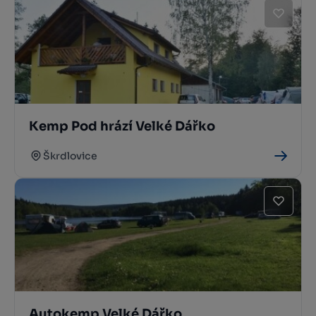
Kemp Pod hrází Velké Dářko
Škrdlovice
Autokemp Velké Dářko