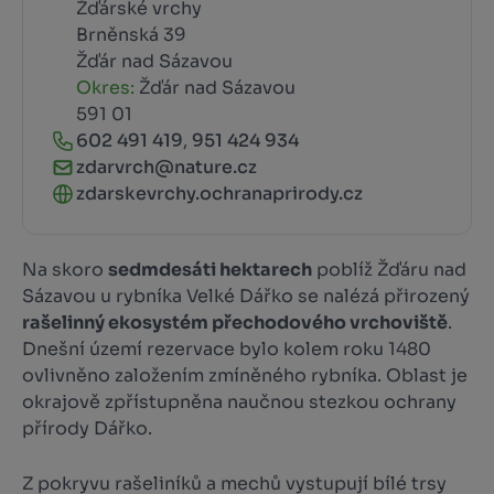
Žďárské vrchy
Brněnská 39
Žďár nad Sázavou
Okres:
Žďár nad Sázavou
591 01
602 491 419
,
951 424 934
zdarvrch@nature.cz
zdarskevrchy.ochranaprirody.cz
Na skoro
sedmdesáti hektarech
poblíž Žďáru nad
Sázavou u rybníka Velké Dářko se nalézá přirozený
rašelinný ekosystém přechodového vrchoviště
.
Dnešní území rezervace bylo kolem roku 1480
ovlivněno založením zmíněného rybníka. Oblast je
okrajově zpřístupněna naučnou stezkou ochrany
přírody Dářko.
Z pokryvu rašeliníků a mechů vystupují bílé trsy