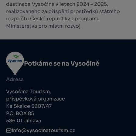
destinace Vysočina v letech 2024 – 2025,
realizovaného za přispění prostředků státního
rozpočtu České republiky z programu
Ministerstva pro místní rozvoj.
Potkáme se na Vysočině
Adresa
Vysočina Tourism,
příspěvková organizace
Ke Skalce 5907/47
P.O. BOX 85
586 01 Jihlava
info@vysocinatourism.cz