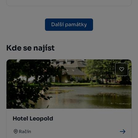
Další památky
Kde se najíst
Hotel Leopold
Račín