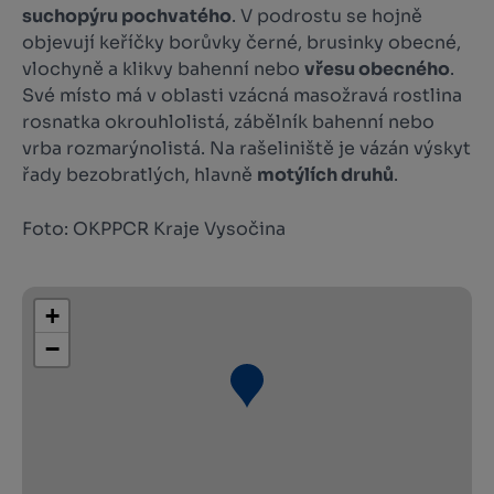
suchopýru pochvatého
. V podrostu se hojně
objevují keříčky borůvky černé, brusinky obecné,
vlochyně a klikvy bahenní nebo
vřesu obecného
.
Své místo má v oblasti vzácná masožravá rostlina
rosnatka okrouhlolistá, zábělník bahenní nebo
vrba rozmarýnolistá. Na rašeliniště je vázán výskyt
řady bezobratlých, hlavně
motýlích druhů
.
Foto: OKPPCR Kraje Vysočina
+
−