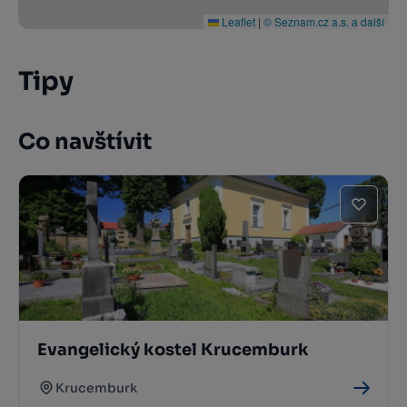
Leaflet
|
© Seznam.cz a.s. a další
Tipy
Co navštívit
Evangelický kostel Krucemburk
Krucemburk