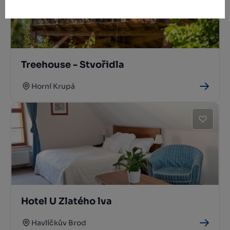
Treehouse - Stvořidla
Horní Krupá
Hotel U Zlatého lva
Havlíčkův Brod