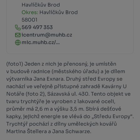
Havlíčkův Brod
Okres:
Havlíčkův Brod
58001
569 497 353
icentrum@muhb.cz
mic.muhb.cz/...
(foto1) Jeden z nich je přenosný, je umístěn
v budově radnice (městského úřadu) a je dílem
výtvarníka Jana Exnara. Druhý střed Evropy se
nachází ve veřejně přístupné zahradě Kavárny U
Notáře (foto 2), Sázavská ul. 430. Tento objekt ve
tvaru trychtýře je vyroben z lakované oceli,
průměr má 2,6 m a výšku 3,5 m. Sbírá dešťové
kapky, jejichž energie se vlévá do „Středu Evropy“.
Trychtýř pochází z dílny uměleckých kovářů
Martina Štellera a Jana Schwarze.