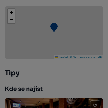
+
−
Leaflet
|
© Seznam.cz a.s. a další
Tipy
Kde se najíst