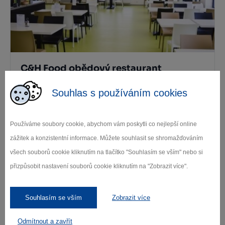
C&H Food obědový restaurant
Havlíčkův Brod
Souhlas s používáním cookies
Používáme soubory cookie, abychom vám poskytli co nejlepší online
Další stravovací zařízení
zážitek a konzistentní informace. Můžete souhlasit se shromažďováním
všech souborů cookie kliknutím na tlačítko "Souhlasím se vším" nebo si
přizpůsobit nastavení souborů cookie kliknutím na "Zobrazit více".
Kde se ubytovat
Souhlasím se vším
Zobrazit více
Odmítnout a zavřít