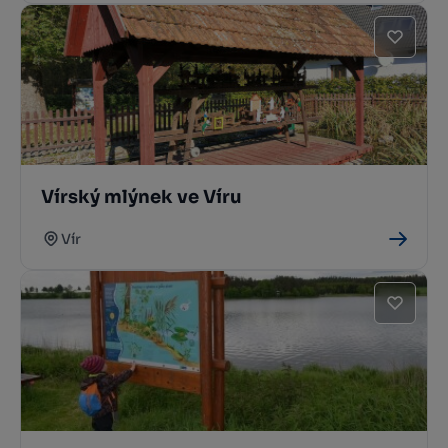
Vírský mlýnek ve Víru
Vír