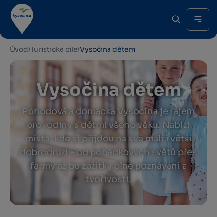
Úvod
/
Turistické cíle
/
Vysočina dětem
Vysočina dětem
Pohodová a domácká Vysočina je rájem
pro rodiny s dětmi všeho věku. Nabízí
místa, kde si přijdou na své malí i větší
dobrodruzi – od pohádkových světů přes
farmy až po zážitky plné poznávání a
tvořivosti.