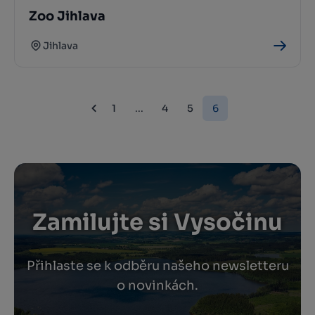
Zoo Jihlava
Jihlava
1
...
4
5
6
Zamilujte si Vysočinu
Přihlaste se k odběru našeho newsletteru
o novinkách.